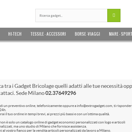
HI-TECH
TESSILE - ACCESSORI
BORSE -VIAGGI
MARE - SPOR
a tra i Gadget Bricolage quelli adatti alle tue necessità op
attaci. Sede Milano
02.37649296
di un preventivo online, telefonicamente oppure a info@extrogadget.com, ti rispond
24h.
rai il tuo ordine in tempi brevi, ai prezzi più bassi e con un'ottima qualità.
non è solo un catalogo online di gadget economici personalizzati con logo e articoli
alizzati, ma uno studio di Milano che fornisce assistenza.
i al vostro fianco per la vendita articoli personalizzati da lavoro a Milano.