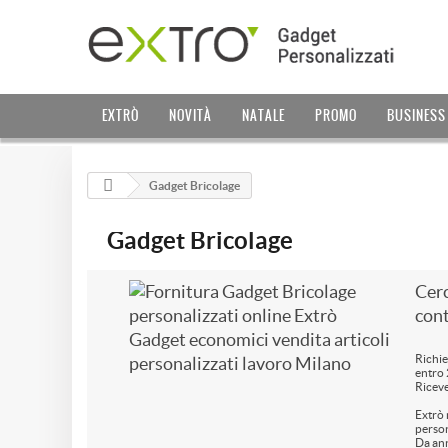
EXTRÒ
NOVITÀ
NATALE
PROMO
BUSINESS
Gadget Bricolage
Gadget Bricolage
Cerc
cont
Richie
entro 
Riceve
Extrò 
person
Da ann