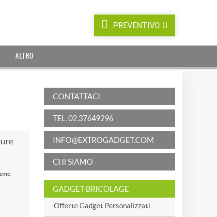
PREVENTIVO
T
ALTRO
CONTATTACI
TEL. 02.37649296
INFO@EXTROGADGET.COM
pure
CHI SIAMO
eremo
GADGET BRICOLAGE
Offerte Gadget Personalizzati