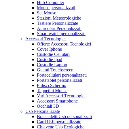
Hub Computer
Mouse personalizzati
Set Mouse
Stazioni Meteorologiche
Tastiere Personalizzate
Auricolari Personalizzati
Smart watch personalizzati
Accessori Tecnologici
Offerte Accessori Tecnologici
Cover Iphone
Custodie Cellulari
Custodie Ipad
Custodie Laptop
Guanti Touchscreen
Portacellulari personalizzati
Portatablet personalizzati
Pulisci Schermo
Tappetini Mouse
Vari Accessori Tecnologici
Accessori Smartphone
Occhiali 3D
Usb Personalizzate
Braccialetti Usb personalizzati
Card Usb personalizzate
Chiavette Usb Ecologiche