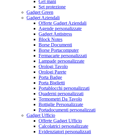
Gel mani
Set protezione
Gadget Green
Gadget Aziendali
Offerte Gadget Aziendali
Agende personalizzate
Gadget Antistress
Block Notes
Borse Documenti
Borse Portacomputer
Fermacarte personalizzati
Lampade personalizzate
Orologi Tavolo
Orologi Parete
Porta Badge
Porta Biglietti
Portablocchi personalizzati
Quaderni personalizzati
Termometri Da Tavolo
Bottiglie Personalizzate
Portadocumenti personalizzati
Gadget Ufficio
Offerte Gadget Ufficio
Calcolatrici personalizzate
Evidenziatori personalizzati