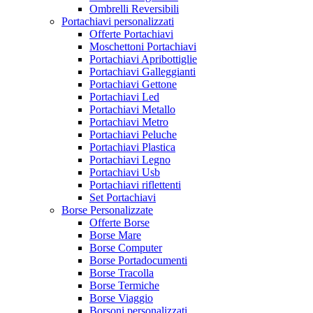
Ombrelli Reversibili
Portachiavi personalizzati
Offerte Portachiavi
Moschettoni Portachiavi
Portachiavi Apribottiglie
Portachiavi Galleggianti
Portachiavi Gettone
Portachiavi Led
Portachiavi Metallo
Portachiavi Metro
Portachiavi Peluche
Portachiavi Plastica
Portachiavi Legno
Portachiavi Usb
Portachiavi riflettenti
Set Portachiavi
Borse Personalizzate
Offerte Borse
Borse Mare
Borse Computer
Borse Portadocumenti
Borse Tracolla
Borse Termiche
Borse Viaggio
Borsoni personalizzati