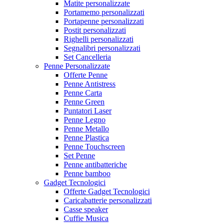
Matite personalizzate
Portamemo personalizzati
Portapenne personalizzati
Postit personalizzati
Righelli personalizzati
Segnalibri personalizzati
Set Cancelleria
Penne Personalizzate
Offerte Penne
Penne Antistress
Penne Carta
Penne Green
Puntatori Laser
Penne Legno
Penne Metallo
Penne Plastica
Penne Touchscreen
Set Penne
Penne antibatteriche
Penne bamboo
Gadget Tecnologici
Offerte Gadget Tecnologici
Caricabatterie personalizzati
Casse speaker
Cuffie Musica