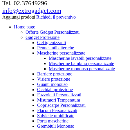
Tel. 02.37649296
info@extrogadget.com
Aggiungi prodotti
Richiedi il preventivo
Home page
Offerte Gadget Personalizzati
Gadget Protezione
Gel igienizzanti
Penne antibatteriche
Mascherine personalizzate
Mascherine lavabili personalizzate
Mascherine bambino personalizzate
Mascherine monouso personalizzate
Barriere protezione
Visiere protezione
Guanti monouso
Occhiali protezione
Fazzoletti Personalizzati
Misuratori Temperatura
Copriscarpe Personalizzati
Flaconi Personalizzati
Salviette umidificate
Porta mascherine
Grembiuli Monouso