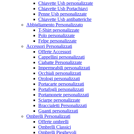
Chiavette Usb personalizzate
Chiavette Usb Portachiavi
Penne Usb personalizzate
Chiavette Usb antibatteriche
Abbigliamento Personalizzato
T-Shirt personalizzate
Polo personalizzate
Felpe personalizzate
Accessori Personalizzati
Offerte Accessori
Cappellini personalizzati
Ciabatte Personalizzate
Impermeabili personalizzati
Occhiali personalizzati
Orologi personalizzati
Portacarte personalizzati
Portafogli personalizzati
Portamonete personalizzati
Sciarpe personalizzate
Braccialetti Personalizzati
Guanti personalizzati
Ombrelli Personalizzati
Offerte ombrelli
Ombrelli Classici
Ombrelli Pieghevoli