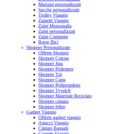
Marsupi personalizzati
Sacche personalizzate
Trolley Viaggio
Zainetti Viaggio
Zaini Monospalla
Zaini personalizzati
Zaini Computer
Borse Bici
Shopper Personalizzate
Offerte Shopper
Shopper Cotone
Shopper Juta
Shopper Poliestere
Shopper Tnt
Shopper Carta
Shopper Polipropilene
Shopper Tyvek®
Shopper Materiale Reciclato
Shopper canapa
Shopper feltro
Gadget Viaggio
Offerte gadget viaggio
Astucci Viaggio
Cinture Bagagli
Coperte Viaggio