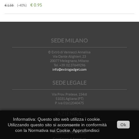
€ 0.95
€ 1.58
(-40%)
SEDE MILANO
© Extrò di Vannacci Annalisa
Via Dante Alighieri, 23
20077 Melegnano, Milano
Tel. +39. 02.37649296
info@extrogadget.com
SEDE LEGALE
Via Prov. Pratese, 154/d
51031 Agliana (PT)
P. iva 01612040475
AZIENDA
Informativa: Questo sito web utilizza i cookie.
Utilizzando questo sito si acconsente in conformità
Ok
Chi siamo
con la Normativa sui Cookie.
Approfondisci
Modalità di spedizione