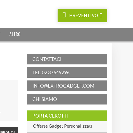
PREVENTIVO
T
ALTRO
CONTATTACI
TEL. 02.37649296
INFO@EXTROGADGET.COM
CHI SIAMO
.
PORTA CEROTTI
Offerte Gadget Personalizzati
NFRONTA