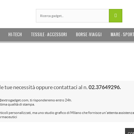
HI-TECH
TESSILE - ACCESSORI
BORSE -VIAGGI
MARE - SPOR
lle tue necessità oppure contattaci al n.
02.37649296.
o@extrogadget.com, ti risponderemo entro 24h.
ttima qualità di stampa.
ticoli personalizzati, ma uno studio grafico di Milano che fornisce un'attenta assistenza
farmaceutici
CO