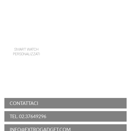
SMART WATCH
PERSONALIZZATI
CONTATTACI
TEL. 02.37649296
INFO@EXTROGADGET.COM