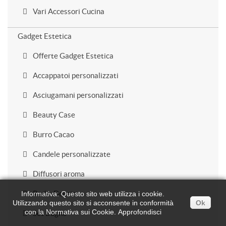
Vari Accessori Cucina
Gadget Estetica
Offerte Gadget Estetica
Accappatoi personalizzati
Asciugamani personalizzati
Beauty Case
Burro Cacao
Candele personalizzate
Diffusori aroma
Radio Doccia
Informativa: Questo sito web utilizza i cookie.
Utilizzando questo sito si acconsente in conformità
Ok
con la Normativa sui Cookie.
Approfondisci
Set Bagno