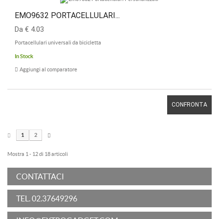
EMO9632 PORTACELLULARI...
Da € 4.03
Portacellulari universali da bicicletta
In Stock
Aggiungi al comparatore
CONFRONTA
1
2
Mostra 1 - 12 di 18 articoli
CONTATTACI
TEL. 02.37649296