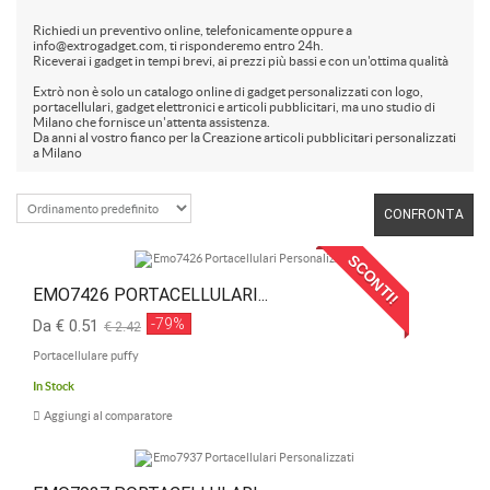
Richiedi un preventivo online, telefonicamente oppure a
info@extrogadget.com, ti risponderemo entro 24h.
Riceverai i gadget in tempi brevi, ai prezzi più bassi e con un'ottima qualità
Extrò non è solo un catalogo online di gadget personalizzati con logo,
portacellulari, gadget elettronici e articoli pubblicitari, ma uno studio di
Milano che fornisce un'attenta assistenza.
Da anni al vostro fianco per la Creazione articoli pubblicitari personalizzati
a Milano
CONFRONTA
SCONTI!
EMO7426 PORTACELLULARI...
-79%
Da € 0.51
€ 2.42
Portacellulare puffy
In Stock
Aggiungi al comparatore