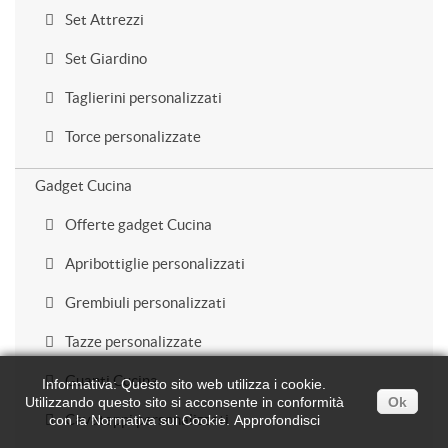
Set Attrezzi
Set Giardino
Taglierini personalizzati
Torce personalizzate
Gadget Cucina
Offerte gadget Cucina
Apribottiglie personalizzati
Grembiuli personalizzati
Tazze personalizzate
Guanti Cucina
Informativa: Questo sito web utilizza i cookie.
Utilizzando questo sito si acconsente in conformità
Ok
Cavatappi personalizzati
con la Normativa sui Cookie.
Approfondisci