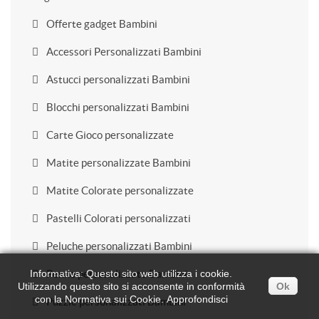
Offerte gadget Bambini
Accessori Personalizzati Bambini
Astucci personalizzati Bambini
Blocchi personalizzati Bambini
Carte Gioco personalizzate
Matite personalizzate Bambini
Matite Colorate personalizzate
Pastelli Colorati personalizzati
Peluche personalizzati Bambini
Informativa: Questo sito web utilizza i cookie.
Penne personalizzate Bambini
Utilizzando questo sito si acconsente in conformità
Ok
con la Normativa sui Cookie.
Approfondisci
Puzzle personalizzati Bambini