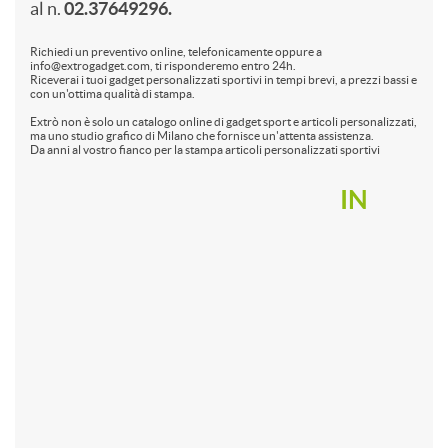
al n.
02.37649296.
Richiedi un preventivo online, telefonicamente oppure a
info@extrogadget.com, ti risponderemo entro 24h.
Riceverai i tuoi gadget personalizzati sportivi in tempi brevi, a prezzi bassi e
con un'ottima qualità di stampa.
Extrò non è solo un catalogo online di gadget sport e articoli personalizzati,
ma uno studio grafico di Milano che fornisce un'attenta assistenza.
Da anni al vostro fianco per la stampa articoli personalizzati sportivi
IN