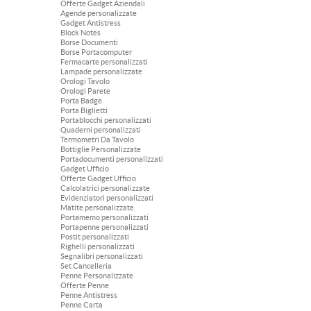
Offerte Gadget Aziendali
Agende personalizzate
Gadget Antistress
Block Notes
Borse Documenti
Borse Portacomputer
Fermacarte personalizzati
Lampade personalizzate
Orologi Tavolo
Orologi Parete
Porta Badge
Porta Biglietti
Portablocchi personalizzati
Quaderni personalizzati
Termometri Da Tavolo
Bottiglie Personalizzate
Portadocumenti personalizzati
Gadget Ufficio
Offerte Gadget Ufficio
Calcolatrici personalizzate
Evidenziatori personalizzati
Matite personalizzate
Portamemo personalizzati
Portapenne personalizzati
Postit personalizzati
Righelli personalizzati
Segnalibri personalizzati
Set Cancelleria
Penne Personalizzate
Offerte Penne
Penne Antistress
Penne Carta