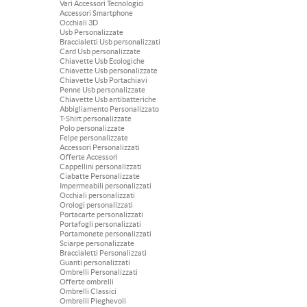
Vari Accessori Tecnologici
Accessori Smartphone
Occhiali 3D
Usb Personalizzate
Braccialetti Usb personalizzati
Card Usb personalizzate
Chiavette Usb Ecologiche
Chiavette Usb personalizzate
Chiavette Usb Portachiavi
Penne Usb personalizzate
Chiavette Usb antibatteriche
Abbigliamento Personalizzato
T-Shirt personalizzate
Polo personalizzate
Felpe personalizzate
Accessori Personalizzati
Offerte Accessori
Cappellini personalizzati
Ciabatte Personalizzate
Impermeabili personalizzati
Occhiali personalizzati
Orologi personalizzati
Portacarte personalizzati
Portafogli personalizzati
Portamonete personalizzati
Sciarpe personalizzate
Braccialetti Personalizzati
Guanti personalizzati
Ombrelli Personalizzati
Offerte ombrelli
Ombrelli Classici
Ombrelli Pieghevoli