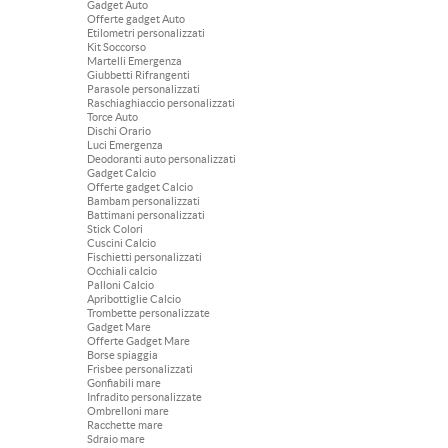
Gadget Auto
Offerte gadget Auto
Etilometri personalizzati
Kit Soccorso
Martelli Emergenza
Giubbetti Rifrangenti
Parasole personalizzati
Raschiaghiaccio personalizzati
Torce Auto
Dischi Orario
Luci Emergenza
Deodoranti auto personalizzati
Gadget Calcio
Offerte gadget Calcio
Bambam personalizzati
Battimani personalizzati
Stick Colori
Cuscini Calcio
Fischietti personalizzati
Occhiali calcio
Palloni Calcio
Apribottiglie Calcio
Trombette personalizzate
Gadget Mare
Offerte Gadget Mare
Borse spiaggia
Frisbee personalizzati
Gonfiabili mare
Infradito personalizzate
Ombrelloni mare
Racchette mare
Sdraio mare