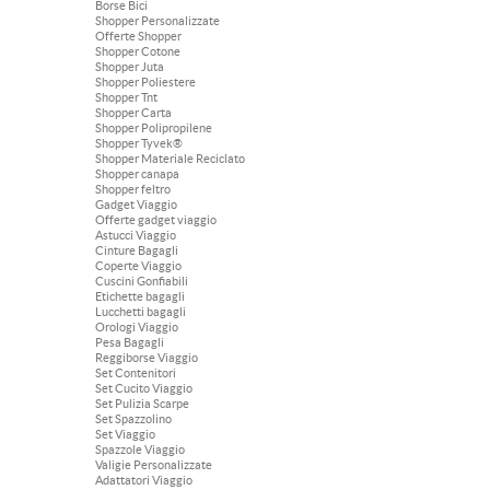
Borse Bici
Shopper Personalizzate
Offerte Shopper
Shopper Cotone
Shopper Juta
Shopper Poliestere
Shopper Tnt
Shopper Carta
Shopper Polipropilene
Shopper Tyvek®
Shopper Materiale Reciclato
Shopper canapa
Shopper feltro
Gadget Viaggio
Offerte gadget viaggio
Astucci Viaggio
Cinture Bagagli
Coperte Viaggio
Cuscini Gonfiabili
Etichette bagagli
Lucchetti bagagli
Orologi Viaggio
Pesa Bagagli
Reggiborse Viaggio
Set Contenitori
Set Cucito Viaggio
Set Pulizia Scarpe
Set Spazzolino
Set Viaggio
Spazzole Viaggio
Valigie Personalizzate
Adattatori Viaggio