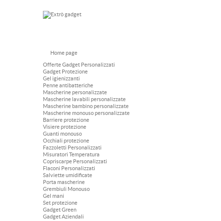
Home page
Offerte Gadget Personalizzati
Gadget Protezione
Gel igienizzanti
Penne antibatteriche
Mascherine personalizzate
Mascherine lavabili personalizzate
Mascherine bambino personalizzate
Mascherine monouso personalizzate
Barriere protezione
Visiere protezione
Guanti monouso
Occhiali protezione
Fazzoletti Personalizzati
Misuratori Temperatura
Copriscarpe Personalizzati
Flaconi Personalizzati
Salviette umidificate
Porta mascherine
Grembiuli Monouso
Gel mani
Set protezione
Gadget Green
Gadget Aziendali