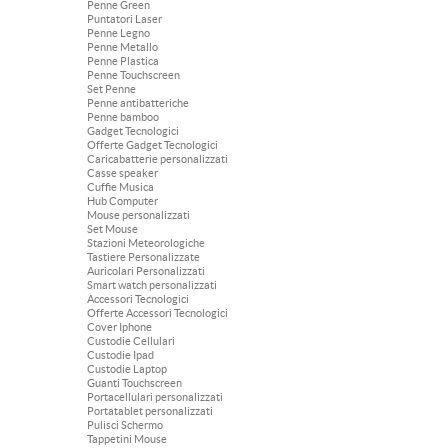
Penne Green
Puntatori Laser
Penne Legno
Penne Metallo
Penne Plastica
Penne Touchscreen
Set Penne
Penne antibatteriche
Penne bamboo
Gadget Tecnologici
Offerte Gadget Tecnologici
Caricabatterie personalizzati
Casse speaker
Cuffie Musica
Hub Computer
Mouse personalizzati
Set Mouse
Stazioni Meteorologiche
Tastiere Personalizzate
Auricolari Personalizzati
Smart watch personalizzati
Accessori Tecnologici
Offerte Accessori Tecnologici
Cover Iphone
Custodie Cellulari
Custodie Ipad
Custodie Laptop
Guanti Touchscreen
Portacellulari personalizzati
Portatablet personalizzati
Pulisci Schermo
Tappetini Mouse