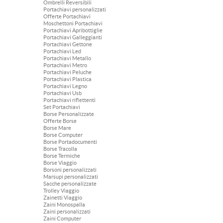
Ombrelli Reversibili
Portachiavi personalizzati
Offerte Portachiavi
Moschettoni Portachiavi
Portachiavi Apribottiglie
Portachiavi Galleggianti
Portachiavi Gettone
Portachiavi Led
Portachiavi Metallo
Portachiavi Metro
Portachiavi Peluche
Portachiavi Plastica
Portachiavi Legno
Portachiavi Usb
Portachiavi riflettenti
Set Portachiavi
Borse Personalizzate
Offerte Borse
Borse Mare
Borse Computer
Borse Portadocumenti
Borse Tracolla
Borse Termiche
Borse Viaggio
Borsoni personalizzati
Marsupi personalizzati
Sacche personalizzate
Trolley Viaggio
Zainetti Viaggio
Zaini Monospalla
Zaini personalizzati
Zaini Computer