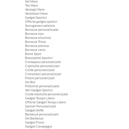
Set Mare
Teli Mare
Ventagli Mare
Ventilatori Mare
Gadget Sportivi
Offerte gadget sportivi
Asciugamani palestra
Borracce personalizzate
Borracce inox
Borracce alluminio
Borracce Tritan
Borracce plastica
Borracce vetro
Borse Sport
Braccialetti Sportivi
Contapassi personalizzati
Coprisella personalizzati
Corde personalizzate
Cronometri personalizzati
Polsini personalizzati
Set Bici
Pettorine personalizzate
Vari Gadget Sportivi
Corde elastiche personalizzate
Gadget Tempo Libero
Offerte Gadget Tempo Libero
Spinner Personalizzati
Gadget Selfie
Barbecue personalizzati
Set Barbecue
Gadget Picnic
Gadget Campeggio