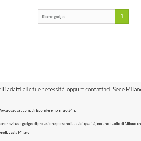
HI-TECH
TESSILE - ACCESSORI
BORSE -VIAGGI
MARE - SPOR
lli adatti alle tue necessità, oppure contattaci. Sede Milan
o@extrogadget.com, ti risponderemo entro 24h.
coronavirus e gadget di protezione personalizzati di qualità, ma uno studio di Milano ch
onalizzati a Milano