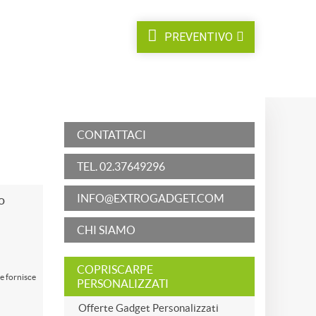
PREVENTIVO
T
ALTRO
CONTATTACI
TEL. 02.37649296
INFO@EXTROGADGET.COM
o
CHI SIAMO
COPRISCARPE
e fornisce
PERSONALIZZATI
Offerte Gadget Personalizzati