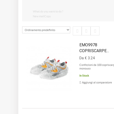
What do you want to do ?
New mailCopy
EMO9978
COPRISCARPE...
Da € 3.24
Confezioni da 100 copriscar
monouso
In Stock
Aggiungi al comparatore