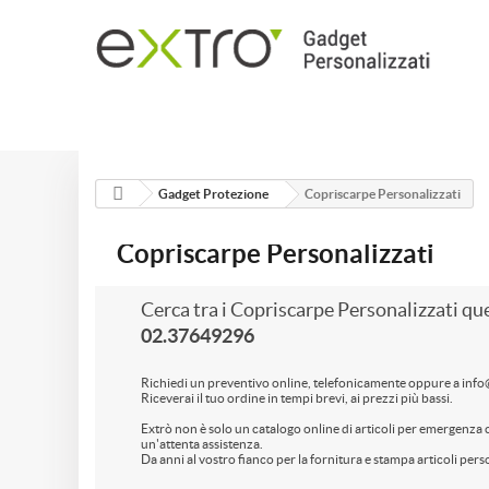
EXTRÒ
NOVITÀ
NATALE
PROMO
BUSINESS
Gadget Protezione
Copriscarpe Personalizzati
Copriscarpe Personalizzati
Cerca tra i Copriscarpe Personalizzati que
02.37649296
Richiedi un preventivo online, telefonicamente oppure a inf
Riceverai il tuo ordine in tempi brevi, ai prezzi più bassi.
Extrò non è solo un catalogo online di articoli per emergenza 
un'attenta assistenza.
Da anni al vostro fianco per la fornitura e stampa articoli pers