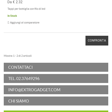
Da € 2.32
Tappi per bottiglia con filo di led
In Stock
Aggiungi al comparatore
CONFRONTA
Mostra 1 - 2 di 2 articoli
CONTATTACI
TEL. 02.37649296
INFO@EXTROGADGET.COM
CHI SIAMO