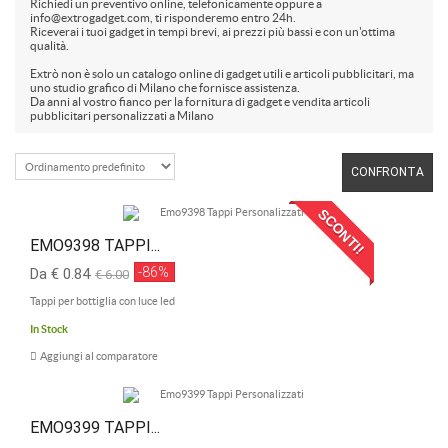
Richiedi un preventivo online, telefonicamente oppure a
info@extrogadget.com, ti risponderemo entro 24h.
Riceverai i tuoi gadget in tempi brevi, ai prezzi più bassi e con un'ottima
qualità.
Extrò non è solo un catalogo online di gadget utili e articoli pubblicitari, ma
uno studio grafico di Milano che fornisce assistenza.
Da anni al vostro fianco per la fornitura di gadget e vendita articoli
pubblicitari personalizzati a Milano
CONFRONTA
SCONTI!
EMO9398 TAPPI...
-86%
Da € 0.84
€ 6.00
Tappi per bottiglia con luce led
In Stock
Aggiungi al comparatore
EMO9399 TAPPI...