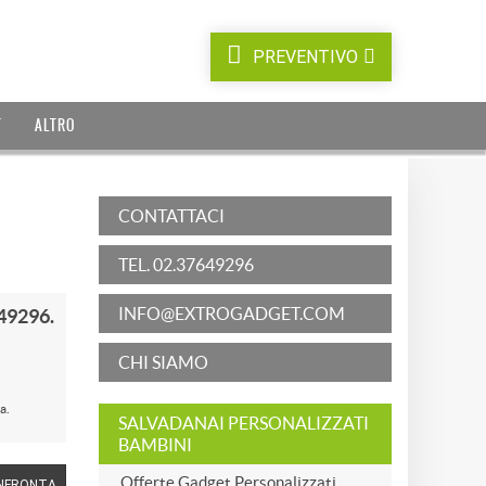
PREVENTIVO
T
ALTRO
CONTATTACI
TEL. 02.37649296
INFO@EXTROGADGET.COM
49296.
CHI SIAMO
a.
SALVADANAI PERSONALIZZATI
BAMBINI
Offerte Gadget Personalizzati
NFRONTA