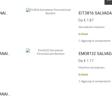
I...
EIT3816 SALVADAN
Da € 1.87
Salvadanaio maialino
In Stock
Aggiungi al comparatore
AI...
EMO8132 SALVADA
Da € 1.17
Maialino salvadanaio
In Stock
Aggiungi al comparatore
AI...