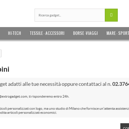
HI-TECH
TESSILE - ACCESSORI
BORSE -VIAGGI
MARE - SPOR
bini
get adatti alle tue necessità oppure contattaci al n.
02.376
o@extrogadget.com, ti risponderemo entro 24h.
ticoli personalizzati con logo, ma uno studio di Milano che fornisce un'attenta assistenz
ndita articoli personalizzati economici.
CO