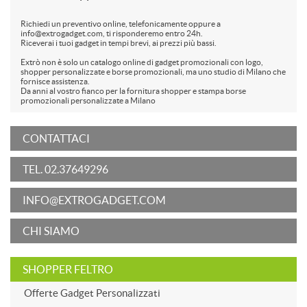
Richiedi un preventivo online, telefonicamente oppure a
info@extrogadget.com, ti risponderemo entro 24h.
Riceverai i tuoi gadget in tempi brevi, ai prezzi più bassi.
Extrò non è solo un catalogo online di gadget promozionali con logo,
shopper personalizzate e borse promozionali, ma uno studio di Milano che
fornisce assistenza.
Da anni al vostro fianco per la fornitura shopper e stampa borse
promozionali personalizzate a Milano
CONTATTACI
TEL. 02.37649296
INFO@EXTROGADGET.COM
CHI SIAMO
SHOPPER FELTRO
Offerte Gadget Personalizzati