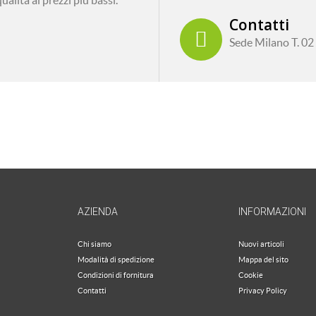
alità ai prezzi più bassi.
Contatti
Sede Milano T. 0
AZIENDA
INFORMAZIONI
Chi siamo
Nuovi articoli
Modalità di spedizione
Mappa del sito
Condizioni di fornitura
Cookie
Contatti
Privacy Policy