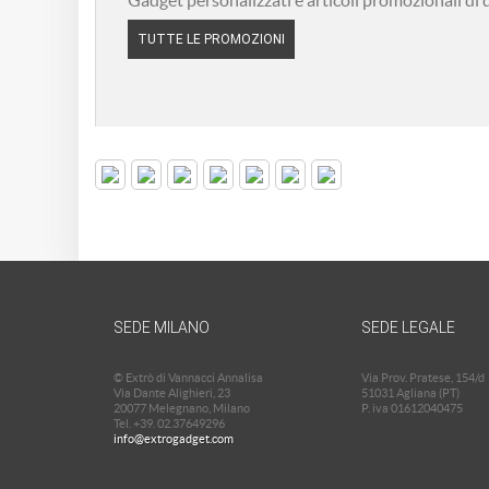
Gadget personalizzati e articoli promozionali di qu
TUTTE LE PROMOZIONI
SEDE MILANO
SEDE LEGALE
© Extrò di Vannacci Annalisa
Via Prov. Pratese, 154/d
Via Dante Alighieri, 23
51031 Agliana (PT)
20077 Melegnano, Milano
P. iva 01612040475
Tel. +39. 02.37649296
info@extrogadget.com