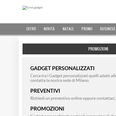
EXTRÒ
NOVITÀ
NATALE
PROMO
BUSINESS
PROMOZIONI
EMO9284 ETICHETTE BAGAGLI
EMO7976 BORSE COMPUTER
EMO9368 SHOPPER TYVEK®
EKC5193 OMBRELLI CLASSICI
EMO7421 IMPERMEABILI...
EMO9603 ZAINETTI VIAGGIO
EMO8664 PORTACHIAVI...
EMO8071 COPRISELLA...
EMO9593 CANNUCCE...
EMO8917 BORRACCE...
EMO9539 BORRACCE...
EMO9225 BORRACCE...
EMO7236 PORTACHIAVI...
EMO9536 QUADERNI...
EMO9614 PENNA PAGLIA
EMO9393 PENNE
EKC6750 BLOCK NOTES
EMO9002 OMBRELLI...
EMO7304 POSTIT...
EMO9355 CARICABATTERIE...
GADGET PERSONALIZZATI
TOUCHSCREEN
Cerca tra i Gadget personalizzati quelli adatti al
contatta la nostra sede di Milano.
PREVENTIVI
Richiedi un preventivo online oppure contattaci,
PROMOZIONI