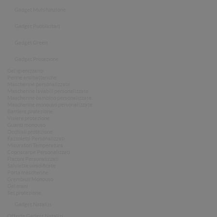
Gadget Multifunzione
Gadget Pubblicitari
Gadget Green
Gadget Protezione
Gel igienizzanti
Penne antibatteriche
Mascherine personalizzate
Mascherine lavabili personalizzate
Mascherine bambino personalizzate
Mascherine monouso personalizzate
Barriere protezione
Visiere protezione
Guanti monouso
Occhiali protezione
Fazzoletti Personalizzati
Misuratori Temperatura
Copriscarpe Personalizzati
Flaconi Personalizzati
Salviette umidificate
Porta mascherine
Grembiuli Monouso
Gel mani
Set protezione
Gadget Natalizi
Offerte Gadget Natalizi