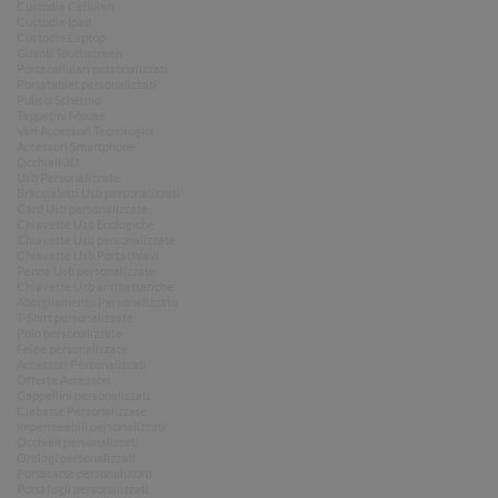
Custodie Cellulari
Custodie Ipad
Custodie Laptop
Guanti Touchscreen
Portacellulari personalizzati
Portatablet personalizzati
Pulisci Schermo
Tappetini Mouse
Vari Accessori Tecnologici
Accessori Smartphone
Occhiali 3D
Usb Personalizzate
Braccialetti Usb personalizzati
Card Usb personalizzate
Chiavette Usb Ecologiche
Chiavette Usb personalizzate
Chiavette Usb Portachiavi
Penne Usb personalizzate
Chiavette Usb antibatteriche
Abbigliamento Personalizzato
T-Shirt personalizzate
Polo personalizzate
Felpe personalizzate
Accessori Personalizzati
Offerte Accessori
Cappellini personalizzati
Ciabatte Personalizzate
Impermeabili personalizzati
Occhiali personalizzati
Orologi personalizzati
Portacarte personalizzati
Portafogli personalizzati