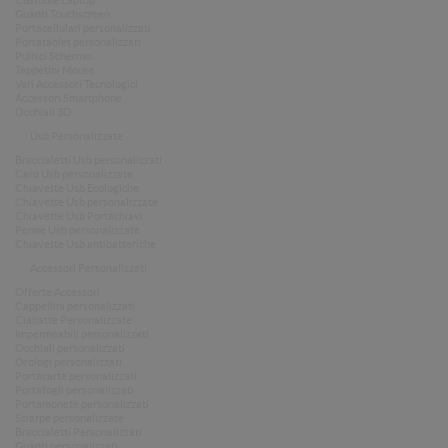
Custodie Laptop
Guanti Touchscreen
Portacellulari personalizzati
Portatablet personalizzati
Pulisci Schermo
Tappetini Mouse
Vari Accessori Tecnologici
Accessori Smartphone
Occhiali 3D
Usb Personalizzate
Braccialetti Usb personalizzati
Card Usb personalizzate
Chiavette Usb Ecologiche
Chiavette Usb personalizzate
Chiavette Usb Portachiavi
Penne Usb personalizzate
Chiavette Usb antibatteriche
Accessori Personalizzati
Offerte Accessori
Cappellini personalizzati
Ciabatte Personalizzate
Impermeabili personalizzati
Occhiali personalizzati
Orologi personalizzati
Portacarte personalizzati
Portafogli personalizzati
Portamonete personalizzati
Sciarpe personalizzate
Braccialetti Personalizzati
Guanti personalizzati