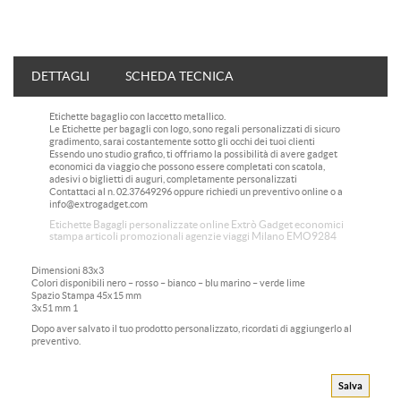
DETTAGLI
SCHEDA TECNICA
PERSONALIZZAZIONE DEL PRODOTTO
Etichette bagaglio con laccetto metallico.
Le Etichette per bagagli con logo, sono regali personalizzati di sicuro
gradimento, sarai costantemente sotto gli occhi dei tuoi clienti
Essendo uno studio grafico, ti offriamo la possibilità di avere gadget
economici da viaggio che possono essere completati con scatola,
adesivi o biglietti di auguri, completamente personalizzati
Contattaci al n. 02.37649296 oppure richiedi un preventivo online o a
info@extrogadget.com
Etichette Bagagli personalizzate online Extrò Gadget economici
stampa articoli promozionali agenzie viaggi Milano EMO9284
Dimensioni
83x3
Colori disponibili
nero – rosso – bianco – blu marino – verde lime
Spazio Stampa
45x15 mm
3x51 mm
1
Dopo aver salvato il tuo prodotto personalizzato, ricordati di aggiungerlo al
preventivo.