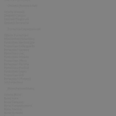
Ombrelli Personalizzati
Offerte ombrelli
Ombrelli Classici
Ombrelli Pieghevoli
Ombrelli Reversibili
Portachiavi personalizzati
Offerte Portachiavi
Moschettoni Portachiavi
Portachiavi Apribottiglie
Portachiavi Galleggianti
Portachiavi Gettone
Portachiavi Led
Portachiavi Metallo
Portachiavi Metro
Portachiavi Peluche
Portachiavi Plastica
Portachiavi Legno
Portachiavi Usb
Portachiavi riflettenti
Set Portachiavi
Borse Personalizzate
Offerte Borse
Borse Mare
Borse Computer
Borse Portadocumenti
Borse Tracolla
Borse Termiche