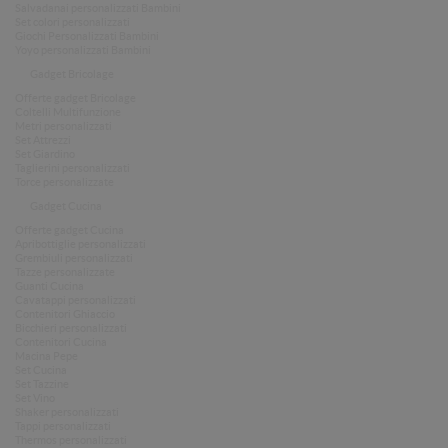
Salvadanai personalizzati Bambini
Set colori personalizzati
Giochi Personalizzati Bambini
Yoyo personalizzati Bambini
Gadget Bricolage
Offerte gadget Bricolage
Coltelli Multifunzione
Metri personalizzati
Set Attrezzi
Set Giardino
Taglierini personalizzati
Torce personalizzate
Gadget Cucina
Offerte gadget Cucina
Apribottiglie personalizzati
Grembiuli personalizzati
Tazze personalizzate
Guanti Cucina
Cavatappi personalizzati
Contenitori Ghiaccio
Bicchieri personalizzati
Contenitori Cucina
Macina Pepe
Set Cucina
Set Tazzine
Set Vino
Shaker personalizzati
Tappi personalizzati
Thermos personalizzati