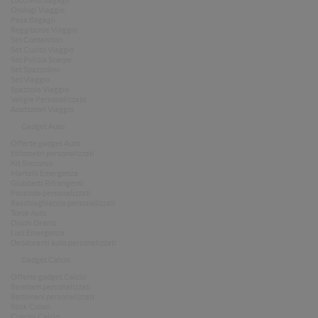
Lucchetti bagagli
Orologi Viaggio
Pesa Bagagli
Reggiborse Viaggio
Set Contenitori
Set Cucito Viaggio
Set Pulizia Scarpe
Set Spazzolino
Set Viaggio
Spazzole Viaggio
Valigie Personalizzate
Adattatori Viaggio
Gadget Auto
Offerte gadget Auto
Etilometri personalizzati
Kit Soccorso
Martelli Emergenza
Giubbetti Rifrangenti
Parasole personalizzati
Raschiaghiaccio personalizzati
Torce Auto
Dischi Orario
Luci Emergenza
Deodoranti auto personalizzati
Gadget Calcio
Offerte gadget Calcio
Bambam personalizzati
Battimani personalizzati
Stick Colori
Cuscini Calcio