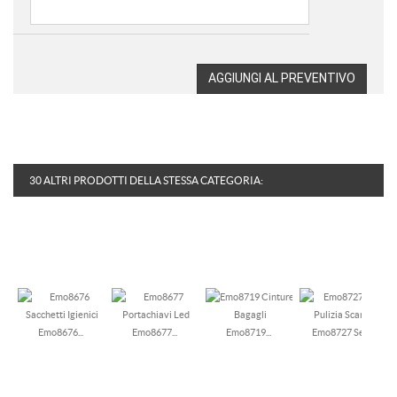
AGGIUNGI AL PREVENTIVO
30 ALTRI PRODOTTI DELLA STESSA CATEGORIA:
Emo8676...
Emo8677...
Emo8719...
Emo8727 Set...