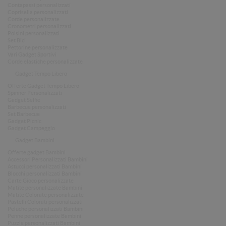
Contapassi personalizzati
Coprisella personalizzati
Corde personalizzate
Cronometri personalizzati
Polsini personalizzati
Set Bici
Pettorine personalizzate
Vari Gadget Sportivi
Corde elastiche personalizzate
Gadget Tempo Libero
Offerte Gadget Tempo Libero
Spinner Personalizzati
Gadget Selfie
Barbecue personalizzati
Set Barbecue
Gadget Picnic
Gadget Campeggio
Gadget Bambini
Offerte gadget Bambini
Accessori Personalizzati Bambini
Astucci personalizzati Bambini
Blocchi personalizzati Bambini
Carte Gioco personalizzate
Matite personalizzate Bambini
Matite Colorate personalizzate
Pastelli Colorati personalizzati
Peluche personalizzati Bambini
Penne personalizzate Bambini
Puzzle personalizzati Bambini