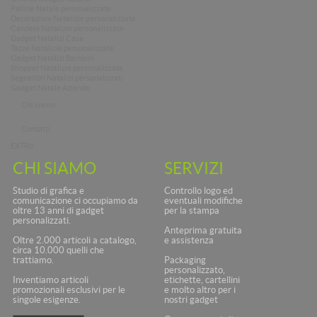
Palline Natale personalizzate
Decorazioni Natalizie personalizzate
Candele Natalizie personalizzate
Gadget Natalizi Casa
Tazze Natalizie personalizzate
Gadget Natalizi Bambini
Shopper Natalizie personalizzate
Segnalibri Natalizi personalizzati
Gadget Natale Aziende
Chi siamo
Contatti
EXTRò
CHI SIAMO
SERVIZI
Studio di grafica e
Controllo logo ed
comunicazione ci occupiamo da
eventuali modifiche
oltre 13 anni di gadget
per la stampa
personalizzati.
Anteprima gratuita
Oltre 2.000 articoli a catalogo,
e assistenza
circa 10.000 quelli che
trattiamo.
Packaging
personalizzato,
Inventiamo articoli
etichette, cartellini
promozionali esclusivi per le
e molto altro per i
singole esigenze.
nostri gadget