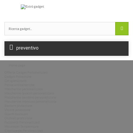
Borracce plastica
Borracce vetro
preventivo
Home page
Offerte Gadget Personalizzati
Gadget Protezione
Gel igienizzanti
Penne antibatteriche
Mascherine personalizzate
Mascherine lavabili personalizzate
Mascherine bambino personalizzate
Mascherine monouso personalizzate
Barriere protezione
Visiere protezione
Guanti monouso
Occhiali protezione
Fazzoletti Personalizzati
Misuratori Temperatura
Copriscarpe Personalizzati