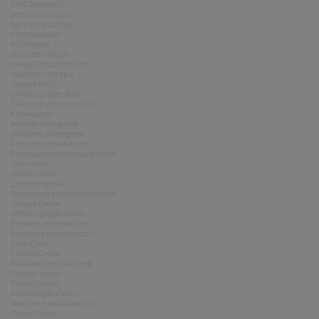
Set Contenitori
Set Cucito Viaggio
Set Pulizia Scarpe
Set Spazzolino
Set Viaggio
Spazzole Viaggio
Valigie Personalizzate
Adattatori Viaggio
Gadget Auto
Offerte gadget Auto
Etilometri personalizzati
Kit Soccorso
Martelli Emergenza
Giubbetti Rifrangenti
Parasole personalizzati
Raschiaghiaccio personalizzati
Torce Auto
Dischi Orario
Luci Emergenza
Deodoranti auto personalizzati
Gadget Calcio
Offerte gadget Calcio
Bambam personalizzati
Battimani personalizzati
Stick Colori
Cuscini Calcio
Fischietti personalizzati
Occhiali calcio
Palloni Calcio
Apribottiglie Calcio
Trombette personalizzate
Gadget Mare