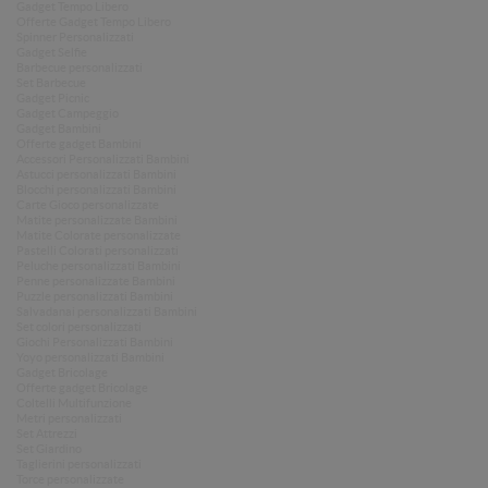
Gadget Tempo Libero
Offerte Gadget Tempo Libero
Spinner Personalizzati
Gadget Selfie
Barbecue personalizzati
Set Barbecue
Gadget Picnic
Gadget Campeggio
Gadget Bambini
Offerte gadget Bambini
Accessori Personalizzati Bambini
Astucci personalizzati Bambini
Blocchi personalizzati Bambini
Carte Gioco personalizzate
Matite personalizzate Bambini
Matite Colorate personalizzate
Pastelli Colorati personalizzati
Peluche personalizzati Bambini
Penne personalizzate Bambini
Puzzle personalizzati Bambini
Salvadanai personalizzati Bambini
Set colori personalizzati
Giochi Personalizzati Bambini
Yoyo personalizzati Bambini
Gadget Bricolage
Offerte gadget Bricolage
Coltelli Multifunzione
Metri personalizzati
Set Attrezzi
Set Giardino
Taglierini personalizzati
Torce personalizzate