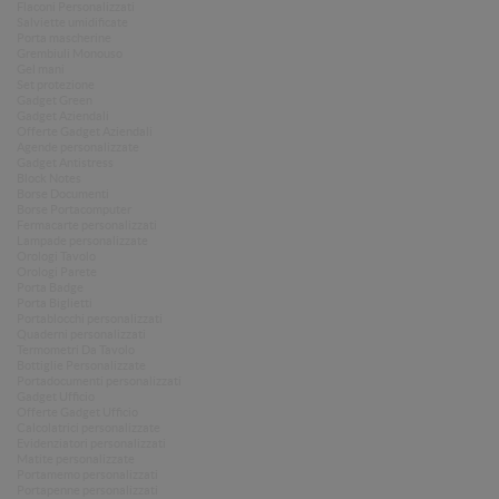
Flaconi Personalizzati
Salviette umidificate
Porta mascherine
Grembiuli Monouso
Gel mani
Set protezione
Gadget Green
Gadget Aziendali
Offerte Gadget Aziendali
Agende personalizzate
Gadget Antistress
Block Notes
Borse Documenti
Borse Portacomputer
Fermacarte personalizzati
Lampade personalizzate
Orologi Tavolo
Orologi Parete
Porta Badge
Porta Biglietti
Portablocchi personalizzati
Quaderni personalizzati
Termometri Da Tavolo
Bottiglie Personalizzate
Portadocumenti personalizzati
Gadget Ufficio
Offerte Gadget Ufficio
Calcolatrici personalizzate
Evidenziatori personalizzati
Matite personalizzate
Portamemo personalizzati
Portapenne personalizzati