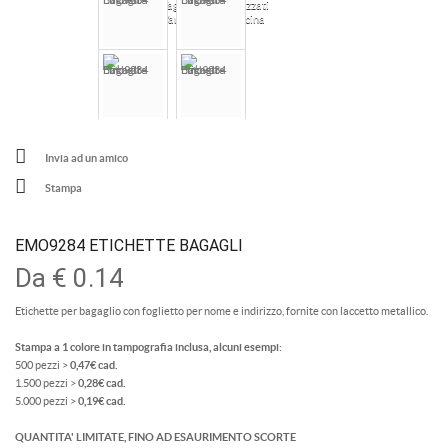
Taglieri Personalizzati
Vari Accessori Cucina
Invia ad un amico
Stampa
EMO9284 ETICHETTE BAGAGLI
Da
€ 0.14
Etichette per bagaglio con foglietto per nome e indirizzo, fornite con laccetto metallico.
Stampa a 1 colore in tampografia inclusa, alcuni esempi:
500 pezzi >
0,47€ cad.
1.500 pezzi >
0,28€ cad.
5.000 pezzi >
0,19€ cad.
QUANTITA' LIMITATE, FINO AD ESAURIMENTO SCORTE