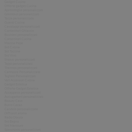
Gadget Cucina
Offerte gadget Cucina
Apribottiglie personalizzati
Grembiuli personalizzati
Tazze personalizzate
Guanti Cucina
Cavatappi personalizzati
Contenitori Ghiaccio
Bicchieri personalizzati
Contenitori Cucina
Macina Pepe
Set Cucina
Set Tazzine
Set Vino
Shaker personalizzati
Tappi personalizzati
Thermos personalizzati
Cannucce Personalizzate
Taglieri Personalizzati
Vari Accessori Cucina
Gadget Estetica
Offerte Gadget Estetica
Accappatoi personalizzati
Asciugamani personalizzati
Beauty Case
Burro Cacao
Candele personalizzate
Diffusori aroma
Radio Doccia
Set Bagno
Set Manicure
Specchietti personalizzati