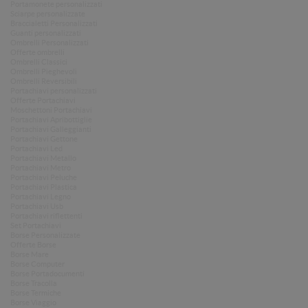
Portamonete personalizzati
Sciarpe personalizzate
Braccialetti Personalizzati
Guanti personalizzati
Ombrelli Personalizzati
Offerte ombrelli
Ombrelli Classici
Ombrelli Pieghevoli
Ombrelli Reversibili
Portachiavi personalizzati
Offerte Portachiavi
Moschettoni Portachiavi
Portachiavi Apribottiglie
Portachiavi Galleggianti
Portachiavi Gettone
Portachiavi Led
Portachiavi Metallo
Portachiavi Metro
Portachiavi Peluche
Portachiavi Plastica
Portachiavi Legno
Portachiavi Usb
Portachiavi riflettenti
Set Portachiavi
Borse Personalizzate
Offerte Borse
Borse Mare
Borse Computer
Borse Portadocumenti
Borse Tracolla
Borse Termiche
Borse Viaggio