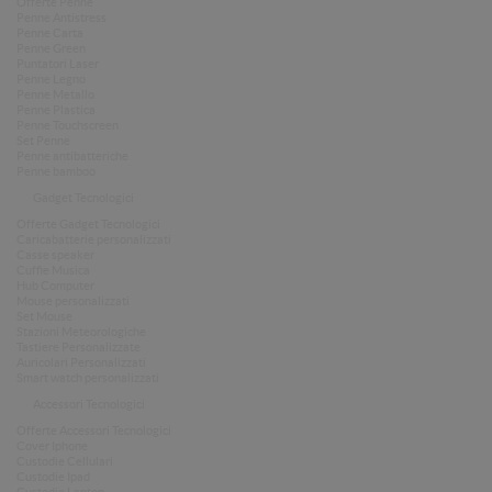
Offerte Penne
Penne Antistress
Penne Carta
Penne Green
Puntatori Laser
Penne Legno
Penne Metallo
Penne Plastica
Penne Touchscreen
Set Penne
Penne antibatteriche
Penne bamboo
Gadget Tecnologici
Offerte Gadget Tecnologici
Caricabatterie personalizzati
Casse speaker
Cuffie Musica
Hub Computer
Mouse personalizzati
Set Mouse
Stazioni Meteorologiche
Tastiere Personalizzate
Auricolari Personalizzati
Smart watch personalizzati
Accessori Tecnologici
Offerte Accessori Tecnologici
Cover Iphone
Custodie Cellulari
Custodie Ipad