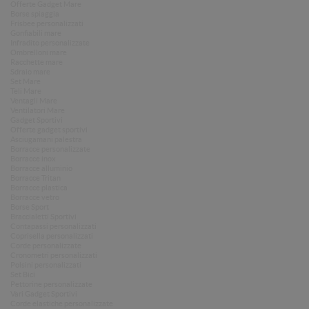
Offerte Gadget Mare
Borse spiaggia
Frisbee personalizzati
Gonfiabili mare
Infradito personalizzate
Ombrelloni mare
Racchette mare
Sdraio mare
Set Mare
Teli Mare
Ventagli Mare
Ventilatori Mare
Gadget Sportivi
Offerte gadget sportivi
Asciugamani palestra
Borracce personalizzate
Borracce inox
Borracce alluminio
Borracce Tritan
Borracce plastica
Borracce vetro
Borse Sport
Braccialetti Sportivi
Contapassi personalizzati
Coprisella personalizzati
Corde personalizzate
Cronometri personalizzati
Polsini personalizzati
Set Bici
Pettorine personalizzate
Vari Gadget Sportivi
Corde elastiche personalizzate