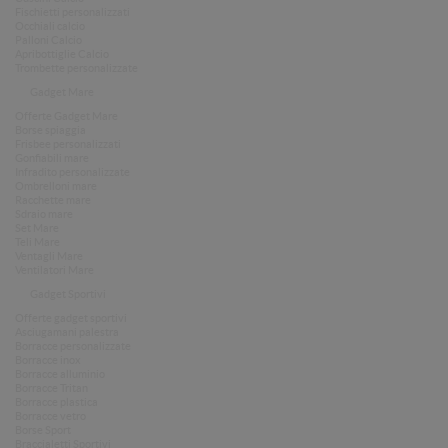
Fischietti personalizzati
Occhiali calcio
Palloni Calcio
Apribottiglie Calcio
Trombette personalizzate
Gadget Mare
Offerte Gadget Mare
Borse spiaggia
Frisbee personalizzati
Gonfiabili mare
Infradito personalizzate
Ombrelloni mare
Racchette mare
Sdraio mare
Set Mare
Teli Mare
Ventagli Mare
Ventilatori Mare
Gadget Sportivi
Offerte gadget sportivi
Asciugamani palestra
Borracce personalizzate
Borracce inox
Borracce alluminio
Borracce Tritan
Borracce plastica
Borracce vetro
Borse Sport
Braccialetti Sportivi