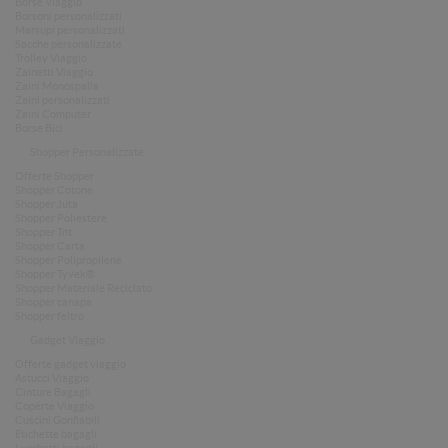
Borse Viaggio
Borsoni personalizzati
Marsupi personalizzati
Sacche personalizzate
Trolley Viaggio
Zainetti Viaggio
Zaini Monospalla
Zaini personalizzati
Zaini Computer
Borse Bici
Shopper Personalizzate
Offerte Shopper
Shopper Cotone
Shopper Juta
Shopper Poliestere
Shopper Tnt
Shopper Carta
Shopper Polipropilene
Shopper Tyvek®
Shopper Materiale Reciclato
Shopper canapa
Shopper feltro
Gadget Viaggio
Offerte gadget viaggio
Astucci Viaggio
Cinture Bagagli
Coperte Viaggio
Cuscini Gonfiabili
Etichette bagagli