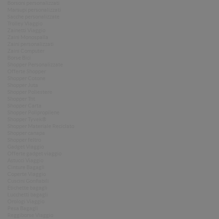
Borsoni personalizzati
Marsupi personalizzati
Sacche personalizzate
Trolley Viaggio
Zainetti Viaggio
Zaini Monospalla
Zaini personalizzati
Zaini Computer
Borse Bici
Shopper Personalizzate
Offerte Shopper
Shopper Cotone
Shopper Juta
Shopper Poliestere
Shopper Tnt
Shopper Carta
Shopper Polipropilene
Shopper Tyvek®
Shopper Materiale Reciclato
Shopper canapa
Shopper feltro
Gadget Viaggio
Offerte gadget viaggio
Astucci Viaggio
Cinture Bagagli
Coperte Viaggio
Cuscini Gonfiabili
Etichette bagagli
Lucchetti bagagli
Orologi Viaggio
Pesa Bagagli
Reggiborse Viaggio