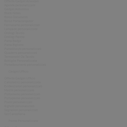
Offerte Gadget Aziendali
Agende personalizzate
Gadget Antistress
Block Notes
Borse Documenti
Borse Portacomputer
Fermacarte personalizzati
Lampade personalizzate
Orologi Tavolo
Orologi Parete
Porta Badge
Porta Biglietti
Portablocchi personalizzati
Quaderni personalizzati
Termometri Da Tavolo
Bottiglie Personalizzate
Portadocumenti personalizzati
Gadget Ufficio
Offerte Gadget Ufficio
Calcolatrici personalizzate
Evidenziatori personalizzati
Matite personalizzate
Portamemo personalizzati
Portapenne personalizzati
Postit personalizzati
Righelli personalizzati
Segnalibri personalizzati
Set Cancelleria
Penne Personalizzate