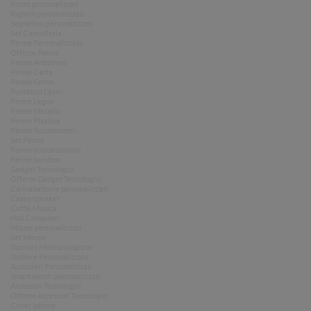
Postit personalizzati
Righelli personalizzati
Segnalibri personalizzati
Set Cancelleria
Penne Personalizzate
Offerte Penne
Penne Antistress
Penne Carta
Penne Green
Puntatori Laser
Penne Legno
Penne Metallo
Penne Plastica
Penne Touchscreen
Set Penne
Penne antibatteriche
Penne bamboo
Gadget Tecnologici
Offerte Gadget Tecnologici
Caricabatterie personalizzati
Casse speaker
Cuffie Musica
Hub Computer
Mouse personalizzati
Set Mouse
Stazioni Meteorologiche
Tastiere Personalizzate
Auricolari Personalizzati
Smart watch personalizzati
Accessori Tecnologici
Offerte Accessori Tecnologici
Cover Iphone