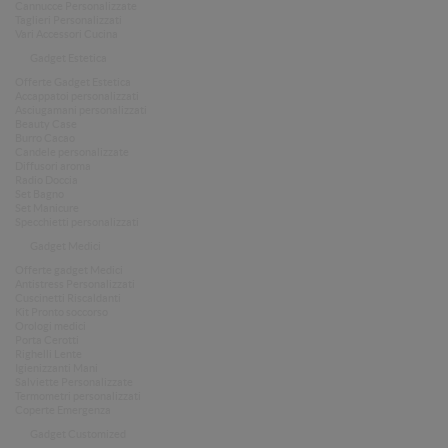
Cannucce Personalizzate
Taglieri Personalizzati
Vari Accessori Cucina
Gadget Estetica
Offerte Gadget Estetica
Accappatoi personalizzati
Asciugamani personalizzati
Beauty Case
Burro Cacao
Candele personalizzate
Diffusori aroma
Radio Doccia
Set Bagno
Set Manicure
Specchietti personalizzati
Gadget Medici
Offerte gadget Medici
Antistress Personalizzati
Cuscinetti Riscaldanti
Kit Pronto soccorso
Orologi medici
Porta Cerotti
Righelli Lente
Igienizzanti Mani
Salviette Personalizzate
Termometri personalizzati
Coperte Emergenza
Gadget Customized