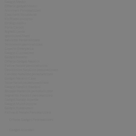
Gadget Medici
Offerte gadget Medici
Antistress Personalizzati
Cuscinetti Riscaldanti
Kit Pronto soccorso
Orologi medici
Porta Cerotti
Righelli Lente
Igienizzanti Mani
Salviette Personalizzate
Termometri personalizzati
Coperte Emergenza
Gadget Customized
Gadget Natalizi
Offerte Gadget Natalizi
Palline Natale personalizzate
Decorazioni Natalizie personalizzate
Candele Natalizie personalizzate
Gadget Natalizi Casa
Tazze Natalizie personalizzate
Gadget Natalizi Bambini
Shopper Natalizie personalizzate
Segnalibri Natalizi personalizzati
Gadget Natale Aziende
Gadget Multifunzione
Gadget Pubblicitari
Palline di Natale Personalizzate
Offerte Gadget Personalizzati
Gadget Aziendali