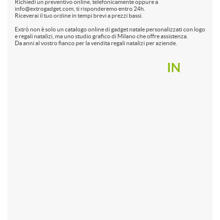
Richiedi un preventivo online, telefonicamente oppure a
info@extrogadget.com, ti risponderemo entro 24h.
Riceverai il tuo ordine in tempi brevi a prezzi bassi.
Extrò non è solo un catalogo online di gadget natale personalizzati con logo
e regali natalizi, ma uno studio grafico di Milano che offre assistenza.
Da anni al vostro fianco per la vendita regali natalizi per aziende.
IN