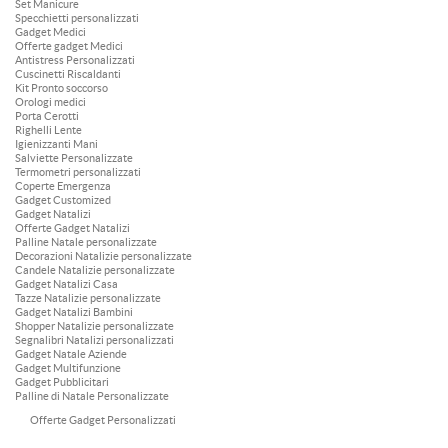
Set Manicure
Specchietti personalizzati
Gadget Medici
Offerte gadget Medici
Antistress Personalizzati
Cuscinetti Riscaldanti
Kit Pronto soccorso
Orologi medici
Porta Cerotti
Righelli Lente
Igienizzanti Mani
Salviette Personalizzate
Termometri personalizzati
Coperte Emergenza
Gadget Customized
Gadget Natalizi
Offerte Gadget Natalizi
Palline Natale personalizzate
Decorazioni Natalizie personalizzate
Candele Natalizie personalizzate
Gadget Natalizi Casa
Tazze Natalizie personalizzate
Gadget Natalizi Bambini
Shopper Natalizie personalizzate
Segnalibri Natalizi personalizzati
Gadget Natale Aziende
Gadget Multifunzione
Gadget Pubblicitari
Palline di Natale Personalizzate
Offerte Gadget Personalizzati