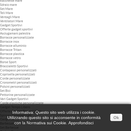
Racchette mare
Sdraio mare
Set Mare
Teli Mare
Ventagli Mare
Ventilatori Mare
Gadget Sportivi
Offerte gadget sportivi
Asciugamani palestra
Borracce personalizzate
Borracce inox
Borracce alluminio
Borracce Tritan
Borracce plastica
Borracce vetro
Borse Sport
Braccialetti Sportivi
Contapassi personalizzati
Coprisella personalizzati
Corde personalizzate
Cronometri personalizzati
Polsini personalizzati
Set Bici
Pettorine personalizzate
Vari Gadget Sportivi
Corde elastiche personalizzate
Gadget Tempo Libero
Offerte Gadget Tempo Libero
Informativa: Questo sito web utilizza i cookie.
Spinner Personalizzati
Utilizzando questo sito si acconsente in conformità
Ok
Gadget Selfie
con la Normativa sui Cookie.
Approfondisci
Barbecue personalizzati
Set Barbecue