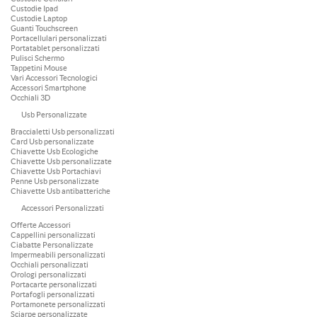
Custodie Ipad
Custodie Laptop
Guanti Touchscreen
Portacellulari personalizzati
Portatablet personalizzati
Pulisci Schermo
Tappetini Mouse
Vari Accessori Tecnologici
Accessori Smartphone
Occhiali 3D
Usb Personalizzate
Braccialetti Usb personalizzati
Card Usb personalizzate
Chiavette Usb Ecologiche
Chiavette Usb personalizzate
Chiavette Usb Portachiavi
Penne Usb personalizzate
Chiavette Usb antibatteriche
Accessori Personalizzati
Offerte Accessori
Cappellini personalizzati
Ciabatte Personalizzate
Impermeabili personalizzati
Occhiali personalizzati
Orologi personalizzati
Portacarte personalizzati
Portafogli personalizzati
Portamonete personalizzati
Sciarpe personalizzate