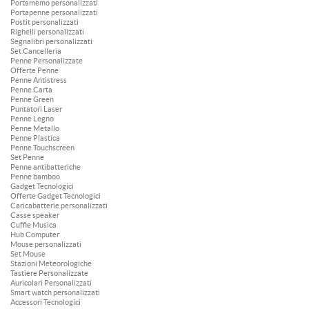
Portamemo personalizzati
Portapenne personalizzati
Postit personalizzati
Righelli personalizzati
Segnalibri personalizzati
Set Cancelleria
Penne Personalizzate
Offerte Penne
Penne Antistress
Penne Carta
Penne Green
Puntatori Laser
Penne Legno
Penne Metallo
Penne Plastica
Penne Touchscreen
Set Penne
Penne antibatteriche
Penne bamboo
Gadget Tecnologici
Offerte Gadget Tecnologici
Caricabatterie personalizzati
Casse speaker
Cuffie Musica
Hub Computer
Mouse personalizzati
Set Mouse
Stazioni Meteorologiche
Tastiere Personalizzate
Auricolari Personalizzati
Smart watch personalizzati
Accessori Tecnologici