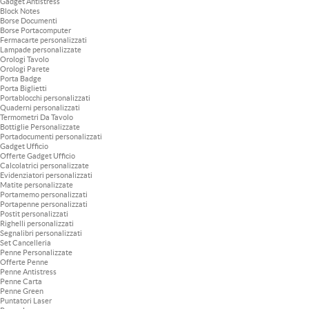
Gadget Antistress
Block Notes
Borse Documenti
Borse Portacomputer
Fermacarte personalizzati
Lampade personalizzate
Orologi Tavolo
Orologi Parete
Porta Badge
Porta Biglietti
Portablocchi personalizzati
Quaderni personalizzati
Termometri Da Tavolo
Bottiglie Personalizzate
Portadocumenti personalizzati
Gadget Ufficio
Offerte Gadget Ufficio
Calcolatrici personalizzate
Evidenziatori personalizzati
Matite personalizzate
Portamemo personalizzati
Portapenne personalizzati
Postit personalizzati
Righelli personalizzati
Segnalibri personalizzati
Set Cancelleria
Penne Personalizzate
Offerte Penne
Penne Antistress
Penne Carta
Penne Green
Puntatori Laser