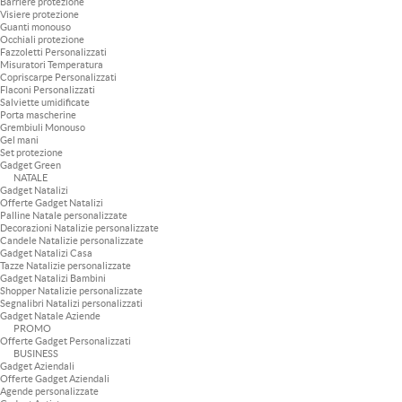
Barriere protezione
Visiere protezione
Guanti monouso
Occhiali protezione
Fazzoletti Personalizzati
Misuratori Temperatura
Copriscarpe Personalizzati
Flaconi Personalizzati
Salviette umidificate
Porta mascherine
Grembiuli Monouso
Gel mani
Set protezione
Gadget Green
NATALE
Gadget Natalizi
Offerte Gadget Natalizi
Palline Natale personalizzate
Decorazioni Natalizie personalizzate
Candele Natalizie personalizzate
Gadget Natalizi Casa
Tazze Natalizie personalizzate
Gadget Natalizi Bambini
Shopper Natalizie personalizzate
Segnalibri Natalizi personalizzati
Gadget Natale Aziende
PROMO
Offerte Gadget Personalizzati
BUSINESS
Gadget Aziendali
Offerte Gadget Aziendali
Agende personalizzate