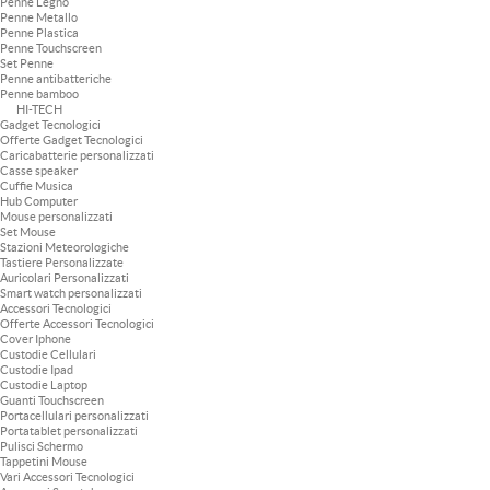
Penne Legno
Penne Metallo
Penne Plastica
Penne Touchscreen
Set Penne
Penne antibatteriche
Penne bamboo
HI-TECH
Gadget Tecnologici
Offerte Gadget Tecnologici
Caricabatterie personalizzati
Casse speaker
Cuffie Musica
Hub Computer
Mouse personalizzati
Set Mouse
Stazioni Meteorologiche
Tastiere Personalizzate
Auricolari Personalizzati
Smart watch personalizzati
Accessori Tecnologici
Offerte Accessori Tecnologici
Cover Iphone
Custodie Cellulari
Custodie Ipad
Custodie Laptop
Guanti Touchscreen
Portacellulari personalizzati
Portatablet personalizzati
Pulisci Schermo
Tappetini Mouse
Vari Accessori Tecnologici