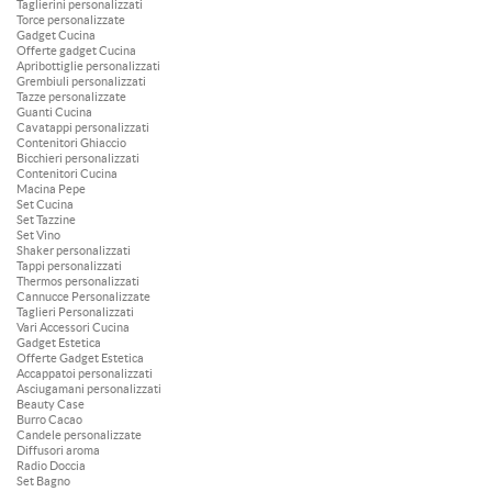
Taglierini personalizzati
Torce personalizzate
Gadget Cucina
Offerte gadget Cucina
Apribottiglie personalizzati
Grembiuli personalizzati
Tazze personalizzate
Guanti Cucina
Cavatappi personalizzati
Contenitori Ghiaccio
Bicchieri personalizzati
Contenitori Cucina
Macina Pepe
Set Cucina
Set Tazzine
Set Vino
Shaker personalizzati
Tappi personalizzati
Thermos personalizzati
Cannucce Personalizzate
Taglieri Personalizzati
Vari Accessori Cucina
Gadget Estetica
Offerte Gadget Estetica
Accappatoi personalizzati
Asciugamani personalizzati
Beauty Case
Burro Cacao
Candele personalizzate
Diffusori aroma
Radio Doccia
Set Bagno