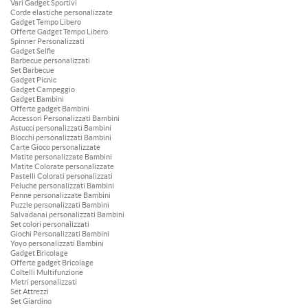
Vari Gadget Sportivi
Corde elastiche personalizzate
Gadget Tempo Libero
Offerte Gadget Tempo Libero
Spinner Personalizzati
Gadget Selfie
Barbecue personalizzati
Set Barbecue
Gadget Picnic
Gadget Campeggio
Gadget Bambini
Offerte gadget Bambini
Accessori Personalizzati Bambini
Astucci personalizzati Bambini
Blocchi personalizzati Bambini
Carte Gioco personalizzate
Matite personalizzate Bambini
Matite Colorate personalizzate
Pastelli Colorati personalizzati
Peluche personalizzati Bambini
Penne personalizzate Bambini
Puzzle personalizzati Bambini
Salvadanai personalizzati Bambini
Set colori personalizzati
Giochi Personalizzati Bambini
Yoyo personalizzati Bambini
Gadget Bricolage
Offerte gadget Bricolage
Coltelli Multifunzione
Metri personalizzati
Set Attrezzi
Set Giardino