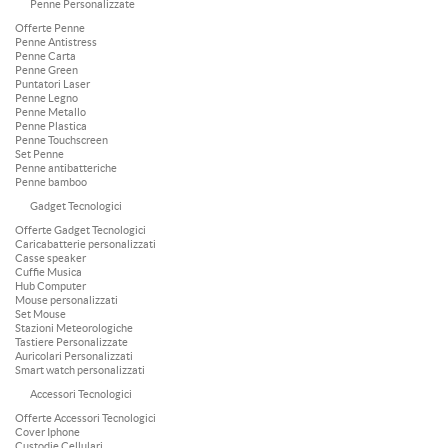
Penne Personalizzate
Offerte Penne
Penne Antistress
Penne Carta
Penne Green
Puntatori Laser
Penne Legno
Penne Metallo
Penne Plastica
Penne Touchscreen
Set Penne
Penne antibatteriche
Penne bamboo
Gadget Tecnologici
Offerte Gadget Tecnologici
Caricabatterie personalizzati
Casse speaker
Cuffie Musica
Hub Computer
Mouse personalizzati
Set Mouse
Stazioni Meteorologiche
Tastiere Personalizzate
Auricolari Personalizzati
Smart watch personalizzati
Accessori Tecnologici
Offerte Accessori Tecnologici
Cover Iphone
Custodie Cellulari