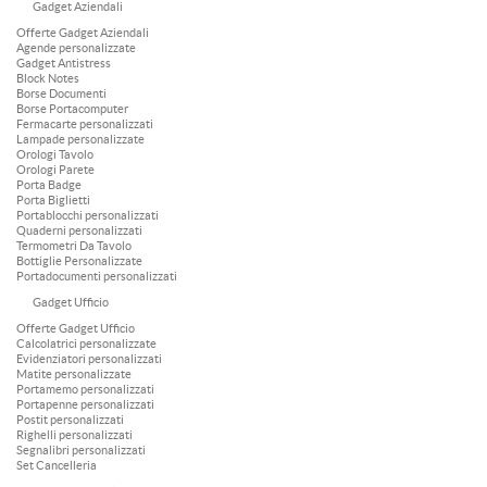
Gadget Aziendali
Offerte Gadget Aziendali
Agende personalizzate
Gadget Antistress
Block Notes
Borse Documenti
Borse Portacomputer
Fermacarte personalizzati
Lampade personalizzate
Orologi Tavolo
Orologi Parete
Porta Badge
Porta Biglietti
Portablocchi personalizzati
Quaderni personalizzati
Termometri Da Tavolo
Bottiglie Personalizzate
Portadocumenti personalizzati
Gadget Ufficio
Offerte Gadget Ufficio
Calcolatrici personalizzate
Evidenziatori personalizzati
Matite personalizzate
Portamemo personalizzati
Portapenne personalizzati
Postit personalizzati
Righelli personalizzati
Segnalibri personalizzati
Set Cancelleria