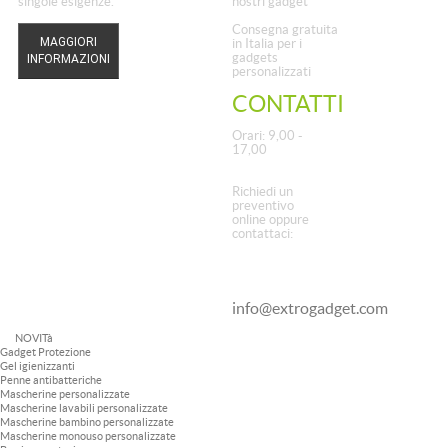
singole esigenze.
nostri gadget
Consegna gratuita
MAGGIORI
in Italia per i
gadgets
INFORMAZIONI
personalizzati
CONTATTI
Orari: 9,00 -
17,00
Richiedi un
preventivo
online oppure
contattaci:
Tel.
02.37649296
info@extrogadget.com
NOVITà
Gadget Protezione
Gel igienizzanti
Penne antibatteriche
Mascherine personalizzate
Mascherine lavabili personalizzate
Mascherine bambino personalizzate
Mascherine monouso personalizzate