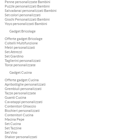
Penne personalizzate Bambini
Puzzle personalizzati Bambini
Salvadanai personalizzati Bambini
Set colori personalizzati
Giochi Personalizzati Bambini
Yoyo personalizzati Bambini
Gadget Bricolage
Offerte gadget Bricolage
Coltelli Multifunzione
Metri personalizzati
Set Attrezzi
Set Giardino
Taglierini personalizzati
Torce personalizzate
Gadget Cucina
Offerte gadget Cucina
Apribottiglie personalizzati
Grembiuli personalizzati
Tazze personalizzate
Guanti Cucina
Cavatappi personalizzati
Contenitori Ghiaccio
Bicchieri personalizzati
Contenitori Cucina
Macina Pepe
Set Cucina
Set Tazzine
Set Vino
Shaker personalizzati