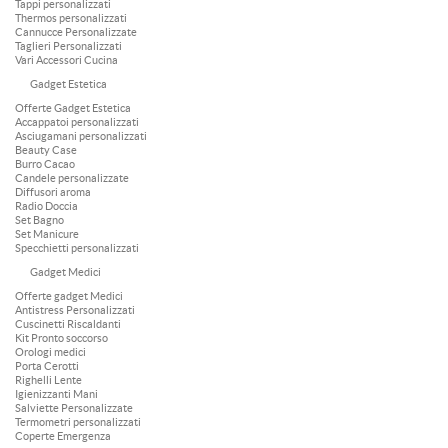
Tappi personalizzati
Thermos personalizzati
Cannucce Personalizzate
Taglieri Personalizzati
Vari Accessori Cucina
Gadget Estetica
Offerte Gadget Estetica
Accappatoi personalizzati
Asciugamani personalizzati
Beauty Case
Burro Cacao
Candele personalizzate
Diffusori aroma
Radio Doccia
Set Bagno
Set Manicure
Specchietti personalizzati
Gadget Medici
Offerte gadget Medici
Antistress Personalizzati
Cuscinetti Riscaldanti
Kit Pronto soccorso
Orologi medici
Porta Cerotti
Righelli Lente
Igienizzanti Mani
Salviette Personalizzate
Termometri personalizzati
Coperte Emergenza