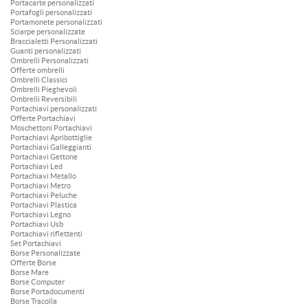
Portacarte personalizzati
Portafogli personalizzati
Portamonete personalizzati
Sciarpe personalizzate
Braccialetti Personalizzati
Guanti personalizzati
Ombrelli Personalizzati
Offerte ombrelli
Ombrelli Classici
Ombrelli Pieghevoli
Ombrelli Reversibili
Portachiavi personalizzati
Offerte Portachiavi
Moschettoni Portachiavi
Portachiavi Apribottiglie
Portachiavi Galleggianti
Portachiavi Gettone
Portachiavi Led
Portachiavi Metallo
Portachiavi Metro
Portachiavi Peluche
Portachiavi Plastica
Portachiavi Legno
Portachiavi Usb
Portachiavi riflettenti
Set Portachiavi
Borse Personalizzate
Offerte Borse
Borse Mare
Borse Computer
Borse Portadocumenti
Borse Tracolla