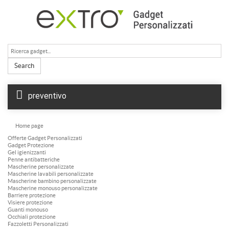
Search
preventivo
Home page
Offerte Gadget Personalizzati
Gadget Protezione
Gel igienizzanti
Penne antibatteriche
Mascherine personalizzate
Mascherine lavabili personalizzate
Mascherine bambino personalizzate
Mascherine monouso personalizzate
Barriere protezione
Visiere protezione
Guanti monouso
Occhiali protezione
Fazzoletti Personalizzati