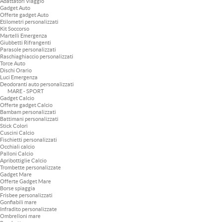
Adattatori Viaggio
Gadget Auto
Offerte gadget Auto
Etilometri personalizzati
Kit Soccorso
Martelli Emergenza
Giubbetti Rifrangenti
Parasole personalizzati
Raschiaghiaccio personalizzati
Torce Auto
Dischi Orario
Luci Emergenza
Deodoranti auto personalizzati
MARE - SPORT
Gadget Calcio
Offerte gadget Calcio
Bambam personalizzati
Battimani personalizzati
Stick Colori
Cuscini Calcio
Fischietti personalizzati
Occhiali calcio
Palloni Calcio
Apribottiglie Calcio
Trombette personalizzate
Gadget Mare
Offerte Gadget Mare
Borse spiaggia
Frisbee personalizzati
Gonfiabili mare
Infradito personalizzate
Ombrelloni mare