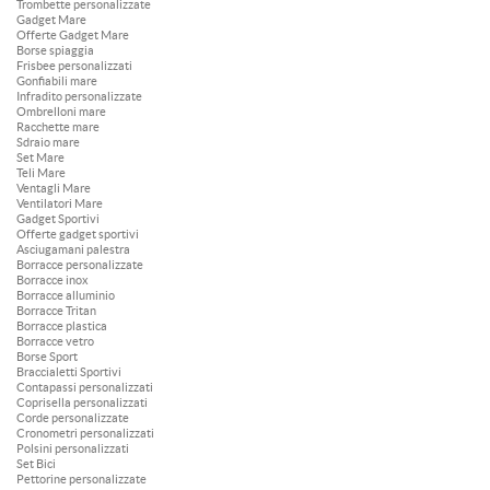
Trombette personalizzate
Gadget Mare
Offerte Gadget Mare
Borse spiaggia
Frisbee personalizzati
Gonfiabili mare
Infradito personalizzate
Ombrelloni mare
Racchette mare
Sdraio mare
Set Mare
Teli Mare
Ventagli Mare
Ventilatori Mare
Gadget Sportivi
Offerte gadget sportivi
Asciugamani palestra
Borracce personalizzate
Borracce inox
Borracce alluminio
Borracce Tritan
Borracce plastica
Borracce vetro
Borse Sport
Braccialetti Sportivi
Contapassi personalizzati
Coprisella personalizzati
Corde personalizzate
Cronometri personalizzati
Polsini personalizzati
Set Bici
Pettorine personalizzate