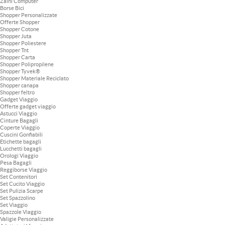
Zaini Computer
Borse Bici
Shopper Personalizzate
Offerte Shopper
Shopper Cotone
Shopper Juta
Shopper Poliestere
Shopper Tnt
Shopper Carta
Shopper Polipropilene
Shopper Tyvek®
Shopper Materiale Reciclato
Shopper canapa
Shopper feltro
Gadget Viaggio
Offerte gadget viaggio
Astucci Viaggio
Cinture Bagagli
Coperte Viaggio
Cuscini Gonfiabili
Etichette bagagli
Lucchetti bagagli
Orologi Viaggio
Pesa Bagagli
Reggiborse Viaggio
Set Contenitori
Set Cucito Viaggio
Set Pulizia Scarpe
Set Spazzolino
Set Viaggio
Spazzole Viaggio
Valigie Personalizzate