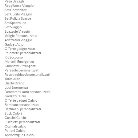
Pesa Bagagli
Reggiborse Viaggio
Set Contenitori
Set Cucito Viaggio
Set Pulizia Scarpe
Set Spazzolino
Set Viaggio
Spazzole Viaggio
Valigie Personalizzate
Adattatori Viaggio
Gadget Auto
Offerte gadget Auto
Etilometri personalizzati
Kit Soccorso
Martelli Emergenza
Giubbetti Rifrangenti
Parasole personalizzati
Raschiaghiaccio personalizzati
Torce Auto
Dischi Orario
Luci Emergenza
Deodoranti auto personalizzati
Gadget Calcio
Offerte gadget Calcio
Bambam personalizzati
Battimani personalizzati
Stick Colori
Cuscini Calcio
Fischietti personalizzati
Occhiali calcio
Palloni Calcio
Apribottiglie Calcio