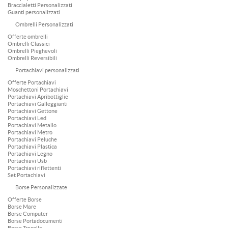
Braccialetti Personalizzati
Guanti personalizzati
Ombrelli Personalizzati
Offerte ombrelli
Ombrelli Classici
Ombrelli Pieghevoli
Ombrelli Reversibili
Portachiavi personalizzati
Offerte Portachiavi
Moschettoni Portachiavi
Portachiavi Apribottiglie
Portachiavi Galleggianti
Portachiavi Gettone
Portachiavi Led
Portachiavi Metallo
Portachiavi Metro
Portachiavi Peluche
Portachiavi Plastica
Portachiavi Legno
Portachiavi Usb
Portachiavi riflettenti
Set Portachiavi
Borse Personalizzate
Offerte Borse
Borse Mare
Borse Computer
Borse Portadocumenti