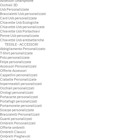
Accessori Smartphone
Occhiali 3D
Usb Personalizzate
Braccialetti Usb personalizzati
Card Usb personalizzate
Chiavette Usb Ecologiche
Chiavette Usb personalizzate
Chiavette Usb Portachiavi
Penne Usb personalizzate
Chiavette Usb antibatteriche
TESSILE - ACCESSORI
Abbigliamento Personalizzato
T-Shirt personalizzate
Polo personalizzate
Felpe personalizzate
Accessori Personalizzati
Offerte Accessori
Cappellini personalizzati
Ciabatte Personalizzate
Impermeabili personalizzati
Occhiali personalizzati
Orologi personalizzati
Portacarte personalizzati
Portafogli personalizzati
Portamonete personalizzati
Sciarpe personalizzate
Braccialetti Personalizzati
Guanti personalizzati
Ombrelli Personalizzati
Offerte ombrelli
Ombrelli Classici
Ombrelli Pieghevoli