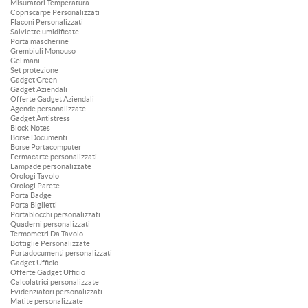
Misuratori Temperatura
Copriscarpe Personalizzati
Flaconi Personalizzati
Salviette umidificate
Porta mascherine
Grembiuli Monouso
Gel mani
Set protezione
Gadget Green
Gadget Aziendali
Offerte Gadget Aziendali
Agende personalizzate
Gadget Antistress
Block Notes
Borse Documenti
Borse Portacomputer
Fermacarte personalizzati
Lampade personalizzate
Orologi Tavolo
Orologi Parete
Porta Badge
Porta Biglietti
Portablocchi personalizzati
Quaderni personalizzati
Termometri Da Tavolo
Bottiglie Personalizzate
Portadocumenti personalizzati
Gadget Ufficio
Offerte Gadget Ufficio
Calcolatrici personalizzate
Evidenziatori personalizzati
Matite personalizzate