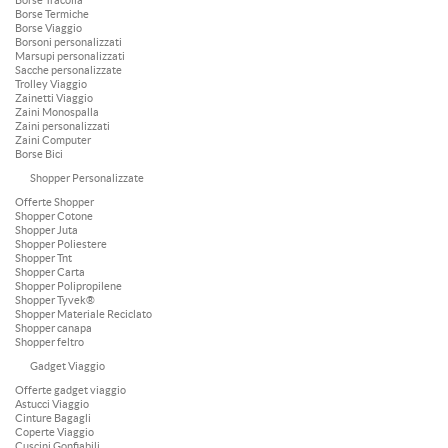
Borse Tracolla
Borse Termiche
Borse Viaggio
Borsoni personalizzati
Marsupi personalizzati
Sacche personalizzate
Trolley Viaggio
Zainetti Viaggio
Zaini Monospalla
Zaini personalizzati
Zaini Computer
Borse Bici
Shopper Personalizzate
Offerte Shopper
Shopper Cotone
Shopper Juta
Shopper Poliestere
Shopper Tnt
Shopper Carta
Shopper Polipropilene
Shopper Tyvek®
Shopper Materiale Reciclato
Shopper canapa
Shopper feltro
Gadget Viaggio
Offerte gadget viaggio
Astucci Viaggio
Cinture Bagagli
Coperte Viaggio
Cuscini Gonfiabili