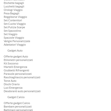
Etichette bagagli
Lucchetti bagagli
Orologi Viaggio
Pesa Bagagli
Reggiborse Viaggio
Set Contenitori
Set Cucito Viaggio
Set Pulizia Scarpe
Set Spazzolino
Set Viaggio
Spazzole Viaggio
Valigie Personalizzate
Adattatori Viaggio
Gadget Auto
Offerte gadget Auto
Etilometri personalizzati
Kit Soccorso
Martelli Emergenza
Giubbetti Rifrangenti
Parasole personalizzati
Raschiaghiaccio personalizzati
Torce Auto
Dischi Orario
Luci Emergenza
Deodoranti auto personalizzati
Gadget Calcio
Offerte gadget Calcio
Bambam personalizzati
Battimani personalizzati