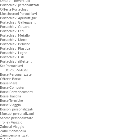
Ombrelli Reversibili
Portachiavi personalizzati
Offerte Portachiavi
Moschettoni Portachiavi
Portachiavi Apribottiglie
Portachiavi Galleggianti
Portachiavi Gettone
Portachiavi Led
Portachiavi Metallo
Portachiavi Metro
Portachiavi Peluche
Portachiavi Plastica
Portachiavi Legno
Portachiavi Usb
Portachiavi riflettenti
Set Portachiavi
BORSE -VIAGGI
Borse Personalizzate
Offerte Borse
Borse Mare
Borse Computer
Borse Portadocumenti
Borse Tracolla
Borse Termiche
Borse Viaggio
Borsoni personalizzati
Marsupi personalizzati
Sacche personalizzate
Trolley Viaggio
Zainetti Viaggio
Zaini Monospalla
Zaini personalizzati