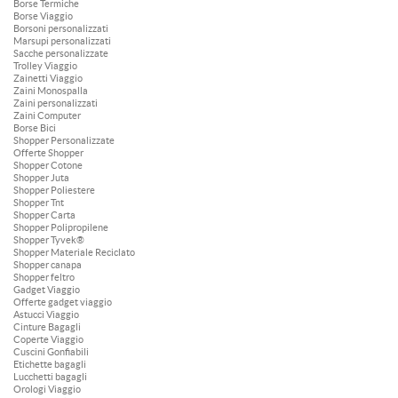
Borse Termiche
Borse Viaggio
Borsoni personalizzati
Marsupi personalizzati
Sacche personalizzate
Trolley Viaggio
Zainetti Viaggio
Zaini Monospalla
Zaini personalizzati
Zaini Computer
Borse Bici
Shopper Personalizzate
Offerte Shopper
Shopper Cotone
Shopper Juta
Shopper Poliestere
Shopper Tnt
Shopper Carta
Shopper Polipropilene
Shopper Tyvek®
Shopper Materiale Reciclato
Shopper canapa
Shopper feltro
Gadget Viaggio
Offerte gadget viaggio
Astucci Viaggio
Cinture Bagagli
Coperte Viaggio
Cuscini Gonfiabili
Etichette bagagli
Lucchetti bagagli
Orologi Viaggio