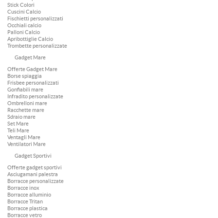
Stick Colori
Cuscini Calcio
Fischietti personalizzati
Occhiali calcio
Palloni Calcio
Apribottiglie Calcio
Trombette personalizzate
Gadget Mare
Offerte Gadget Mare
Borse spiaggia
Frisbee personalizzati
Gonfiabili mare
Infradito personalizzate
Ombrelloni mare
Racchette mare
Sdraio mare
Set Mare
Teli Mare
Ventagli Mare
Ventilatori Mare
Gadget Sportivi
Offerte gadget sportivi
Asciugamani palestra
Borracce personalizzate
Borracce inox
Borracce alluminio
Borracce Tritan
Borracce plastica
Borracce vetro