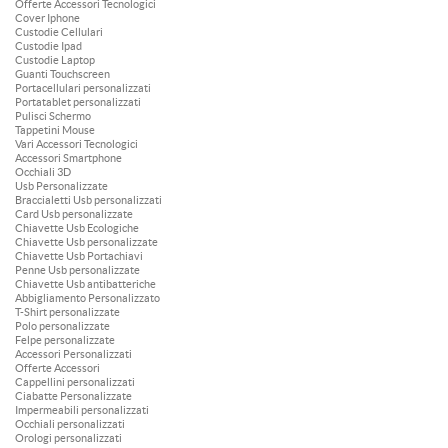
Offerte Accessori Tecnologici
Cover Iphone
Custodie Cellulari
Custodie Ipad
Custodie Laptop
Guanti Touchscreen
Portacellulari personalizzati
Portatablet personalizzati
Pulisci Schermo
Tappetini Mouse
Vari Accessori Tecnologici
Accessori Smartphone
Occhiali 3D
Usb Personalizzate
Braccialetti Usb personalizzati
Card Usb personalizzate
Chiavette Usb Ecologiche
Chiavette Usb personalizzate
Chiavette Usb Portachiavi
Penne Usb personalizzate
Chiavette Usb antibatteriche
Abbigliamento Personalizzato
T-Shirt personalizzate
Polo personalizzate
Felpe personalizzate
Accessori Personalizzati
Offerte Accessori
Cappellini personalizzati
Ciabatte Personalizzate
Impermeabili personalizzati
Occhiali personalizzati
Orologi personalizzati