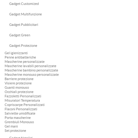
Gadget Customized
Gadget Multifunzione
Gadget Pubblicitari
Gadget Green
Gadget Protezione
Gel igienizzanti
Penne antibatteriche
Mascherine personalizzate
Mascherine lavabili personalizzate
Mascherine bambino personalizzate
Mascherine monouso personalizzate
Barriere protezione
Visiere protezione
Guanti monouso
Occhiali protezione
Fazzoletti Personalizzati
Misuratori Temperatura
Copriscarpe Personalizzati
Flaconi Personalizzati
Salviette umidificate
Porta mascherine
Grembiuli Monouso
Gel mani
Set protezione