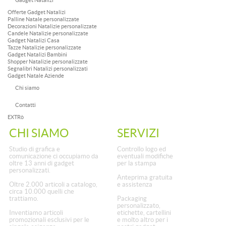
Gadget Natalizi
Offerte Gadget Natalizi
Palline Natale personalizzate
Decorazioni Natalizie personalizzate
Candele Natalizie personalizzate
Gadget Natalizi Casa
Tazze Natalizie personalizzate
Gadget Natalizi Bambini
Shopper Natalizie personalizzate
Segnalibri Natalizi personalizzati
Gadget Natale Aziende
Chi siamo
Contatti
EXTRò
CHI SIAMO
SERVIZI
Studio di grafica e
Controllo logo ed
comunicazione ci occupiamo da
eventuali modifiche
oltre 13 anni di gadget
per la stampa
personalizzati.
Anteprima gratuita
Oltre 2.000 articoli a catalogo,
e assistenza
circa 10.000 quelli che
trattiamo.
Packaging
personalizzato,
Inventiamo articoli
etichette, cartellini
promozionali esclusivi per le
e molto altro per i