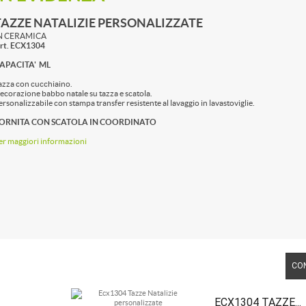
TAZZE NATALIZIE PERSONALIZZATE
N CERAMICA
rt. ECX1304
APACITA' ML
azza con cucchiaino.
ecorazione babbo natale su tazza e scatola.
ersonalizzabile con stampa transfer resistente al lavaggio in lavastoviglie.
ORNITA CON SCATOLA IN COORDINATO
er maggiori informazioni
CO
ECX1304 TAZZE...