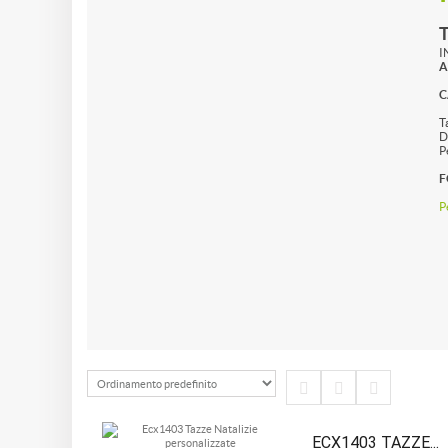
I
A
C
T
D
P
F
P
ECX1403 TAZZE...