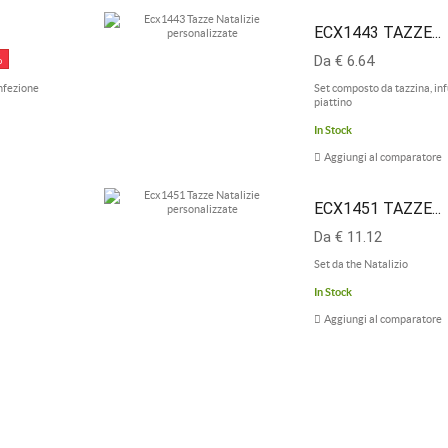
ECX1443 TAZZE...
%
Da € 6.64
onfezione
Set composto da tazzina, in
piattino
In Stock
Aggiungi al comparatore
ECX1451 TAZZE...
Da € 11.12
Set da the Natalizio
In Stock
Aggiungi al comparatore