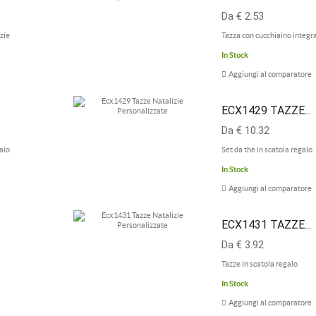
Da € 2.53
zie
Tazza con cucchiaino integr
In Stock
Aggiungi al comparatore
ECX1429 TAZZE...
Da € 10.32
aio
Set da thè in scatola regalo
In Stock
Aggiungi al comparatore
ECX1431 TAZZE...
Da € 3.92
Tazze in scatola regalo
In Stock
Aggiungi al comparatore