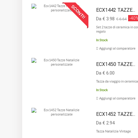
SCONTI!
ECX1442 TAZZE...
-40
Da € 3.98
€ 6.64
Set 2 tazze di ceramica in c
regalo
In Stock
Aggiungi al comparatore
ECX1450 TAZZE...
Da € 6.00
Tazza da viaggio in ceramica
In Stock
Aggiungi al comparatore
ECX1452 TAZZE...
Da € 2.94
Tazza Natalizia Vintage