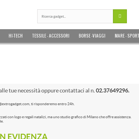
HI-TECH
TESSILE - ACCESSORI
BORSE -VIAGGI
MARE - SPOR
alle tue necessità oppure contattaci al n.
02.37649296.
o@extrogadget.com, ti risponderemo entro 24h.
zati con logo e regali natalizi, ma uno studio grafico di Milano che offre assistenza.
de.
IN EVIDENZA