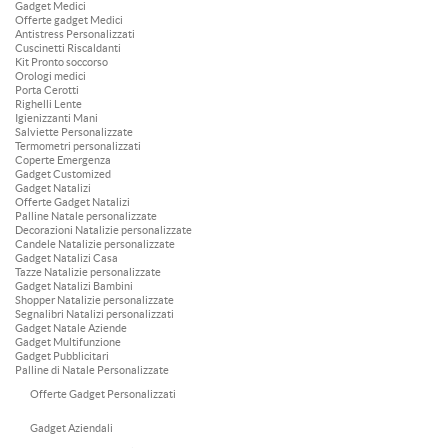
Gadget Medici
Offerte gadget Medici
Antistress Personalizzati
Cuscinetti Riscaldanti
Kit Pronto soccorso
Orologi medici
Porta Cerotti
Righelli Lente
Igienizzanti Mani
Salviette Personalizzate
Termometri personalizzati
Coperte Emergenza
Gadget Customized
Gadget Natalizi
Offerte Gadget Natalizi
Palline Natale personalizzate
Decorazioni Natalizie personalizzate
Candele Natalizie personalizzate
Gadget Natalizi Casa
Tazze Natalizie personalizzate
Gadget Natalizi Bambini
Shopper Natalizie personalizzate
Segnalibri Natalizi personalizzati
Gadget Natale Aziende
Gadget Multifunzione
Gadget Pubblicitari
Palline di Natale Personalizzate
Offerte Gadget Personalizzati
Gadget Aziendali