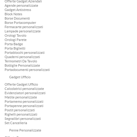
Offerte Gadget Aziendali
Agende personalizzate
Gadget Antistress
Block Notes
Borse Documenti
Borse Portacomputer
Fermacarte personalizzati
Lampade personalizzate
Orologi Tavolo
Orologi Parete
Porta Badge
Porta Biglietti
Portablocchi personalizzati
Quaderni personalizzati
Termometri Da Tavolo
Bottiglie Personalizzate
Portadocumenti personalizzati
Gadget Ufficio
Offerte Gadget Ufficio
Calcolatrici personalizzate
Evidenziatori personalizzati
Matite personalizzate
Portamemo personalizzati
Portapenne personalizzati
Postit personalizzati
Righelli personalizzati
Segnalibri personalizzati
Set Cancelleria
Penne Personalizzate