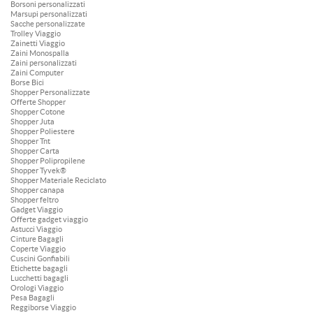
Borsoni personalizzati
Marsupi personalizzati
Sacche personalizzate
Trolley Viaggio
Zainetti Viaggio
Zaini Monospalla
Zaini personalizzati
Zaini Computer
Borse Bici
Shopper Personalizzate
Offerte Shopper
Shopper Cotone
Shopper Juta
Shopper Poliestere
Shopper Tnt
Shopper Carta
Shopper Polipropilene
Shopper Tyvek®
Shopper Materiale Reciclato
Shopper canapa
Shopper feltro
Gadget Viaggio
Offerte gadget viaggio
Astucci Viaggio
Cinture Bagagli
Coperte Viaggio
Cuscini Gonfiabili
Etichette bagagli
Lucchetti bagagli
Orologi Viaggio
Pesa Bagagli
Reggiborse Viaggio