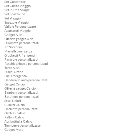
Set Contenitori
Set Cucito Viaggio
Set Pulizia Scarpe
Set Spazzolino
Set Viaggio
Spazzole Viaggio
Valigie Personalizzate
Adattatori Viaggio
Gadget Auto
Offerte gadget Auto
Etilometri personalizzati
Kit Soccorso
Martelli Emergenza
Giubbetti Rifrangenti
Parasole personalizzati
Raschiaghiaccio personalizzati
Torce Auto
Dischi Orario
Luci Emergenza
Deodoranti auto personalizzati
Gadget Calcio
Offerte gadget Calcio
Bambam personalizzati
Battimani personalizzati
Stick Colori
Cuscini Calcio
Fischietti personalizzati
Occhiali calcio
Palloni Calcio
Apribottiglie Calcio
Trombette personalizzate
Gadget Mare