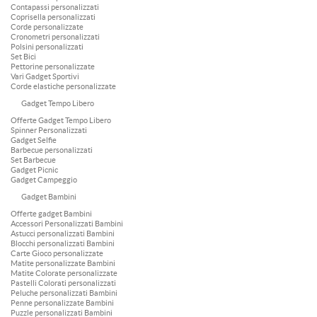
Contapassi personalizzati
Coprisella personalizzati
Corde personalizzate
Cronometri personalizzati
Polsini personalizzati
Set Bici
Pettorine personalizzate
Vari Gadget Sportivi
Corde elastiche personalizzate
Gadget Tempo Libero
Offerte Gadget Tempo Libero
Spinner Personalizzati
Gadget Selfie
Barbecue personalizzati
Set Barbecue
Gadget Picnic
Gadget Campeggio
Gadget Bambini
Offerte gadget Bambini
Accessori Personalizzati Bambini
Astucci personalizzati Bambini
Blocchi personalizzati Bambini
Carte Gioco personalizzate
Matite personalizzate Bambini
Matite Colorate personalizzate
Pastelli Colorati personalizzati
Peluche personalizzati Bambini
Penne personalizzate Bambini
Puzzle personalizzati Bambini