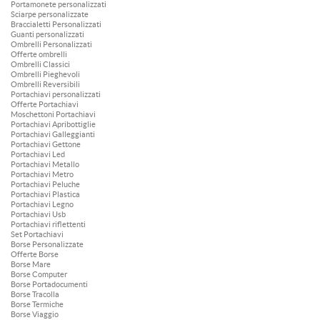
Portamonete personalizzati
Sciarpe personalizzate
Braccialetti Personalizzati
Guanti personalizzati
Ombrelli Personalizzati
Offerte ombrelli
Ombrelli Classici
Ombrelli Pieghevoli
Ombrelli Reversibili
Portachiavi personalizzati
Offerte Portachiavi
Moschettoni Portachiavi
Portachiavi Apribottiglie
Portachiavi Galleggianti
Portachiavi Gettone
Portachiavi Led
Portachiavi Metallo
Portachiavi Metro
Portachiavi Peluche
Portachiavi Plastica
Portachiavi Legno
Portachiavi Usb
Portachiavi riflettenti
Set Portachiavi
Borse Personalizzate
Offerte Borse
Borse Mare
Borse Computer
Borse Portadocumenti
Borse Tracolla
Borse Termiche
Borse Viaggio