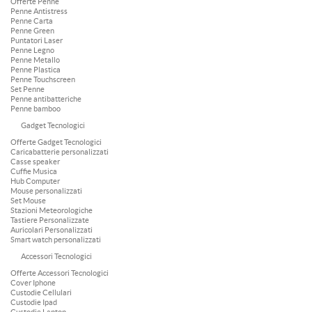
Offerte Penne
Penne Antistress
Penne Carta
Penne Green
Puntatori Laser
Penne Legno
Penne Metallo
Penne Plastica
Penne Touchscreen
Set Penne
Penne antibatteriche
Penne bamboo
Gadget Tecnologici
Offerte Gadget Tecnologici
Caricabatterie personalizzati
Casse speaker
Cuffie Musica
Hub Computer
Mouse personalizzati
Set Mouse
Stazioni Meteorologiche
Tastiere Personalizzate
Auricolari Personalizzati
Smart watch personalizzati
Accessori Tecnologici
Offerte Accessori Tecnologici
Cover Iphone
Custodie Cellulari
Custodie Ipad