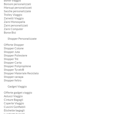
Borse Viaggio
Borsoni personalizzati
Marsupi personalizzati
Sacche personalizzate
Trolley Viaggio
Zainetti Viaggio
Zaini Monospalla
Zaini personalizzati
Zaini Computer
Borse Bici
Shopper Personalizzate
Offerte Shopper
Shopper Cotone
Shopper Juta
Shopper Poliestere
Shopper Tnt
Shopper Carta
Shopper Polipropilene
Shopper Tyvek®
Shopper Materiale Reciclato
Shopper canapa
Shopper feltro
Gadget Viaggio
Offerte gadget viaggio
Astucci Viaggio
Cinture Bagagli
Coperte Viaggio
Cuscini Gonfiabili
Etichette bagagli