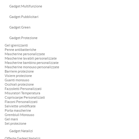
Gadget Multifunzione
Gadget Pubblicitari
Gadget Green
Gadget Protezione
Gel igienizzanti
Penne antibatteriche
Mascherine personalizzate
Mascherine lavabili personalizzate
Mascherine bambino personalizzate
Mascherine monouso personalizzate
Barriere protezione
Visiere protezione
Guanti monouso
Occhiali protezione
Fazzoletti Personalizzati
Misuratori Temperatura
Copriscarpe Personalizzati
Flaconi Personalizzati
Salviette umidificate
Porta mascherine
Grembiuli Monouso
Gel mani
Set protezione
Gadget Natalizi
Offerte Gadget Natalizi