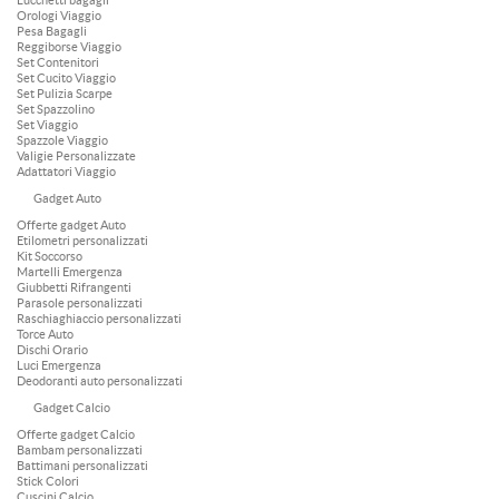
Lucchetti bagagli
Orologi Viaggio
Pesa Bagagli
Reggiborse Viaggio
Set Contenitori
Set Cucito Viaggio
Set Pulizia Scarpe
Set Spazzolino
Set Viaggio
Spazzole Viaggio
Valigie Personalizzate
Adattatori Viaggio
Gadget Auto
Offerte gadget Auto
Etilometri personalizzati
Kit Soccorso
Martelli Emergenza
Giubbetti Rifrangenti
Parasole personalizzati
Raschiaghiaccio personalizzati
Torce Auto
Dischi Orario
Luci Emergenza
Deodoranti auto personalizzati
Gadget Calcio
Offerte gadget Calcio
Bambam personalizzati
Battimani personalizzati
Stick Colori
Cuscini Calcio