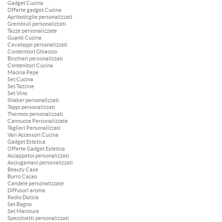
Gadget Cucina
Offerte gadget Cucina
Apribottiglie personalizzati
Grembiuli personalizzati
Tazze personalizzate
Guanti Cucina
Cavatappi personalizzati
Contenitori Ghiaccio
Bicchieri personalizzati
Contenitori Cucina
Macina Pepe
Set Cucina
Set Tazzine
Set Vino
Shaker personalizzati
Tappi personalizzati
Thermos personalizzati
Cannucce Personalizzate
Taglieri Personalizzati
Vari Accessori Cucina
Gadget Estetica
Offerte Gadget Estetica
Accappatoi personalizzati
Asciugamani personalizzati
Beauty Case
Burro Cacao
Candele personalizzate
Diffusori aroma
Radio Doccia
Set Bagno
Set Manicure
Specchietti personalizzati