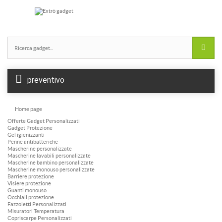
Borracce plastica
Borracce vetro
preventivo
Home page
Offerte Gadget Personalizzati
Gadget Protezione
Gel igienizzanti
Penne antibatteriche
Mascherine personalizzate
Mascherine lavabili personalizzate
Mascherine bambino personalizzate
Mascherine monouso personalizzate
Barriere protezione
Visiere protezione
Guanti monouso
Occhiali protezione
Fazzoletti Personalizzati
Misuratori Temperatura
Copriscarpe Personalizzati