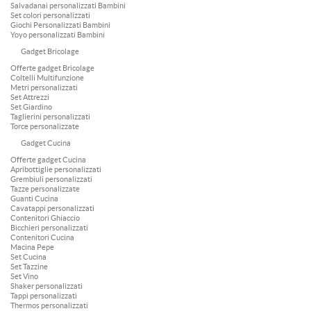
Salvadanai personalizzati Bambini
Set colori personalizzati
Giochi Personalizzati Bambini
Yoyo personalizzati Bambini
Gadget Bricolage
Offerte gadget Bricolage
Coltelli Multifunzione
Metri personalizzati
Set Attrezzi
Set Giardino
Taglierini personalizzati
Torce personalizzate
Gadget Cucina
Offerte gadget Cucina
Apribottiglie personalizzati
Grembiuli personalizzati
Tazze personalizzate
Guanti Cucina
Cavatappi personalizzati
Contenitori Ghiaccio
Bicchieri personalizzati
Contenitori Cucina
Macina Pepe
Set Cucina
Set Tazzine
Set Vino
Shaker personalizzati
Tappi personalizzati
Thermos personalizzati