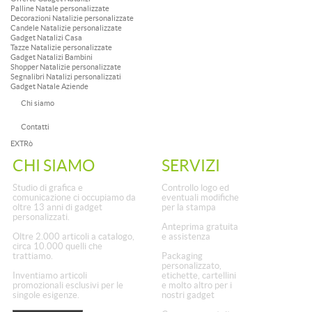
Palline Natale personalizzate
Decorazioni Natalizie personalizzate
Candele Natalizie personalizzate
Gadget Natalizi Casa
Tazze Natalizie personalizzate
Gadget Natalizi Bambini
Shopper Natalizie personalizzate
Segnalibri Natalizi personalizzati
Gadget Natale Aziende
Chi siamo
Contatti
EXTRò
CHI SIAMO
SERVIZI
Studio di grafica e
Controllo logo ed
comunicazione ci occupiamo da
eventuali modifiche
oltre 13 anni di gadget
per la stampa
personalizzati.
Anteprima gratuita
Oltre 2.000 articoli a catalogo,
e assistenza
circa 10.000 quelli che
trattiamo.
Packaging
personalizzato,
Inventiamo articoli
etichette, cartellini
promozionali esclusivi per le
e molto altro per i
singole esigenze.
nostri gadget