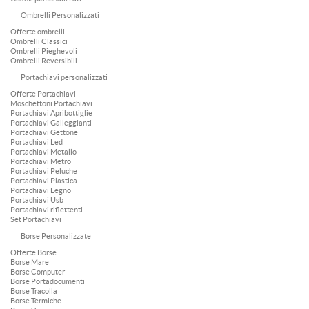
Ombrelli Personalizzati
Offerte ombrelli
Ombrelli Classici
Ombrelli Pieghevoli
Ombrelli Reversibili
Portachiavi personalizzati
Offerte Portachiavi
Moschettoni Portachiavi
Portachiavi Apribottiglie
Portachiavi Galleggianti
Portachiavi Gettone
Portachiavi Led
Portachiavi Metallo
Portachiavi Metro
Portachiavi Peluche
Portachiavi Plastica
Portachiavi Legno
Portachiavi Usb
Portachiavi riflettenti
Set Portachiavi
Borse Personalizzate
Offerte Borse
Borse Mare
Borse Computer
Borse Portadocumenti
Borse Tracolla
Borse Termiche