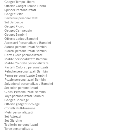
Gadget Tempo Libero
Offerte Gadget Tempo Libero
Spinner Personalizzati
Gadget Selfie
Barbecue personalizzati
Set Barbecue
Gadget Picnic
Gadget Campeggio
Gadget Bambini
Offerte gadget Bambini
Accessori Personalizzati Bambini
Astucci personalizzati Bambini
Blocchi personalizzati Bambini
Carte Gioco personalizzate
Matite personalizzate Bambini
Matite Colorate personalizzate
Pastelli Colorati personalizzati
Peluche personalizzati Bambini
Penne personalizzate Bambini
Puzzle personalizzati Bambini
Salvadanai personalizzati Bambini
Set colori personalizzati
Giochi Personalizzati Bambini
Yoyo personalizzati Bambini
Gadget Bricolage
Offerte gadget Bricolage
Coltelli Multifunzione
Metri personalizzati
Set Attrezzi
Set Giardino
Taglierini personalizzati
Torce personalizzate