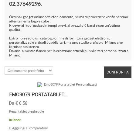
Taglieri Personalizzati
02.37649296.
Vari Accessori Cucina
Ordina i gadget online o telefonicamente, prima di procedere verificheremo
attentamente logo e colori.
Riceverai i tuoi gadget in tempi brevi, ai prezzi più bassi e con un'ottima
qualità.
Extrò non è solo un catalogo online di fornitura gadget elettronici
personalizzati e articoli pubblicitari, ma uno studio grafico di Milano che
fornisce assistenza.
Da anni al vostro fianco per la creazione articoli pubblicitari personalizzati a
Milano
CONFRONTA
EMO8079 PORTATABLET...
Da € 0.56
Reggi tablet pieghevole
In Stock
Aggiungi al comparatore