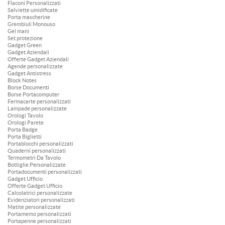
Flaconi Personalizzati
Salviette umidificate
Porta mascherine
Grembiuli Monouso
Gel mani
Set protezione
Gadget Green
Gadget Aziendali
Offerte Gadget Aziendali
Agende personalizzate
Gadget Antistress
Block Notes
Borse Documenti
Borse Portacomputer
Fermacarte personalizzati
Lampade personalizzate
Orologi Tavolo
Orologi Parete
Porta Badge
Porta Biglietti
Portablocchi personalizzati
Quaderni personalizzati
Termometri Da Tavolo
Bottiglie Personalizzate
Portadocumenti personalizzati
Gadget Ufficio
Offerte Gadget Ufficio
Calcolatrici personalizzate
Evidenziatori personalizzati
Matite personalizzate
Portamemo personalizzati
Portapenne personalizzati