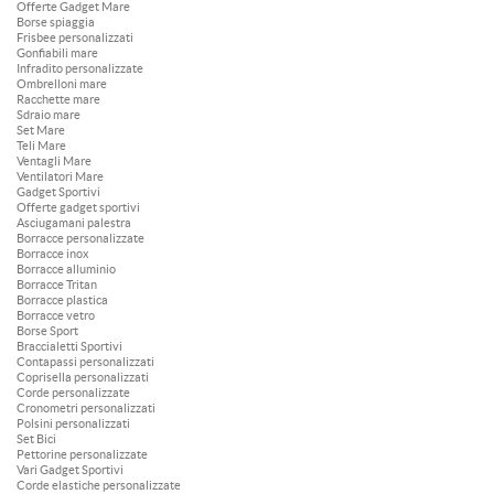
Offerte Gadget Mare
Borse spiaggia
Frisbee personalizzati
Gonfiabili mare
Infradito personalizzate
Ombrelloni mare
Racchette mare
Sdraio mare
Set Mare
Teli Mare
Ventagli Mare
Ventilatori Mare
Gadget Sportivi
Offerte gadget sportivi
Asciugamani palestra
Borracce personalizzate
Borracce inox
Borracce alluminio
Borracce Tritan
Borracce plastica
Borracce vetro
Borse Sport
Braccialetti Sportivi
Contapassi personalizzati
Coprisella personalizzati
Corde personalizzate
Cronometri personalizzati
Polsini personalizzati
Set Bici
Pettorine personalizzate
Vari Gadget Sportivi
Corde elastiche personalizzate