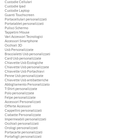
Custodie Cellulari
Custodie Ipad
Custodie Laptop
Guanti Touchscreen
Portacellulari personalizzati
Portatablet personalizzati
Pulisci Schermo
Tappetini Mouse
Vari Accessori Tecnologici
Accessori Smartphone
Occhiali 3D
Usb Personalizzate
Braccialetti Usb personalizzati
Card Usb personalizzate
Chiavette Usb Ecologiche
Chiavette Usb personalizzate
Chiavette Usb Portachiavi
Penne Usb personalizzate
Chiavette Usb antibatteriche
Abbigliamento Personalizzato
T-Shirt personalizzate
Polo personalizzate
Felpe personalizzate
Accessori Personalizzati
Offerte Accessori
Cappellini personalizzati
Ciabatte Personalizzate
Impermeabili personalizzati
Occhiali personalizzati
Orologi personalizzati
Portacarte personalizzati
Portafogli personalizzati