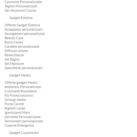
Cannucce Personalizzate
Taglieri Personalizzati
Vari Accessori Cucina
Gadget Estetica
Offerte Gadget Estetica
Accappatoi personalizzati
Asciugamani personalizzati
Beauty Case
Burro Cacao
Candele personalizzate
Diffusori aroma
Radio Doccia
Set Bagno
Set Manicure
Specchietti personalizzati
Gadget Medici
Offerte gadget Medici
Antistress Personalizzati
Cuscinetti Riscaldanti
Kit Pronto soccorso
Orologi medici
Porta Cerotti
Righelli Lente
Igienizzanti Mani
Salviette Personalizzate
Termometri personalizzati
Coperte Emergenza
Gadget Customized