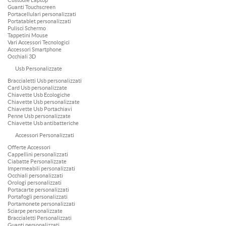
Custodie Laptop
Guanti Touchscreen
Portacellulari personalizzati
Portatablet personalizzati
Pulisci Schermo
Tappetini Mouse
Vari Accessori Tecnologici
Accessori Smartphone
Occhiali 3D
Usb Personalizzate
Braccialetti Usb personalizzati
Card Usb personalizzate
Chiavette Usb Ecologiche
Chiavette Usb personalizzate
Chiavette Usb Portachiavi
Penne Usb personalizzate
Chiavette Usb antibatteriche
Accessori Personalizzati
Offerte Accessori
Cappellini personalizzati
Ciabatte Personalizzate
Impermeabili personalizzati
Occhiali personalizzati
Orologi personalizzati
Portacarte personalizzati
Portafogli personalizzati
Portamonete personalizzati
Sciarpe personalizzate
Braccialetti Personalizzati
Guanti personalizzati