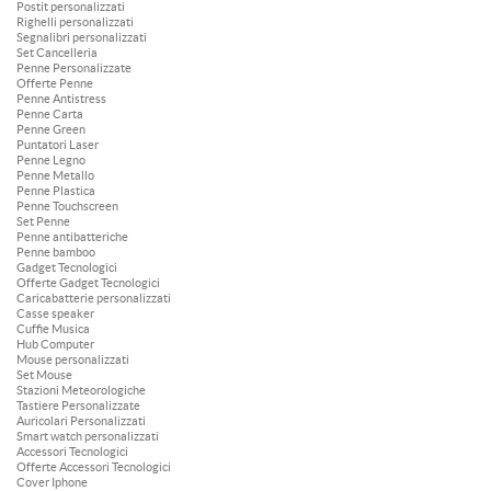
Postit personalizzati
Righelli personalizzati
Segnalibri personalizzati
Set Cancelleria
Penne Personalizzate
Offerte Penne
Penne Antistress
Penne Carta
Penne Green
Puntatori Laser
Penne Legno
Penne Metallo
Penne Plastica
Penne Touchscreen
Set Penne
Penne antibatteriche
Penne bamboo
Gadget Tecnologici
Offerte Gadget Tecnologici
Caricabatterie personalizzati
Casse speaker
Cuffie Musica
Hub Computer
Mouse personalizzati
Set Mouse
Stazioni Meteorologiche
Tastiere Personalizzate
Auricolari Personalizzati
Smart watch personalizzati
Accessori Tecnologici
Offerte Accessori Tecnologici
Cover Iphone