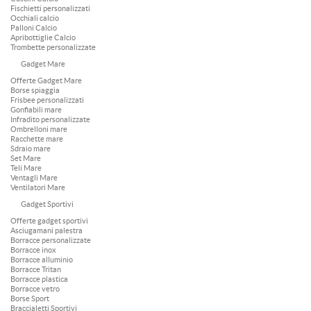
Fischietti personalizzati
Occhiali calcio
Palloni Calcio
Apribottiglie Calcio
Trombette personalizzate
Gadget Mare
Offerte Gadget Mare
Borse spiaggia
Frisbee personalizzati
Gonfiabili mare
Infradito personalizzate
Ombrelloni mare
Racchette mare
Sdraio mare
Set Mare
Teli Mare
Ventagli Mare
Ventilatori Mare
Gadget Sportivi
Offerte gadget sportivi
Asciugamani palestra
Borracce personalizzate
Borracce inox
Borracce alluminio
Borracce Tritan
Borracce plastica
Borracce vetro
Borse Sport
Braccialetti Sportivi