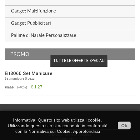
Gadget Multifunzione
Gadget Pubblicitari
Palline di Natale Personalizzate
PROMO
TUTTE LE OFFERTE SPECIALI
Eit3060 Set Manicure
Set manicure 5 pezzi
€ 1.27
€ 2.11
(-40%)
Informativa: Questo sito web utilizza i cookie.
SEDE MILANO
Utilizzando questo sito si acconsente in conformità
Ok
con la Normativa sui Cookie.
Approfondisci
© Extrò di Vannacci Annalisa
Via Dante Alighieri, 23