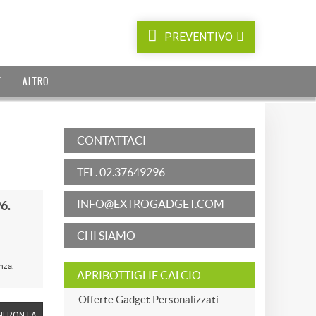
PREVENTIVO
T
ALTRO
CONTATTACI
TEL. 02.37649296
INFO@EXTROGADGET.COM
6.
CHI SIAMO
nza.
APRIBOTTIGLIE CALCIO
Offerte Gadget Personalizzati
NFRONTA