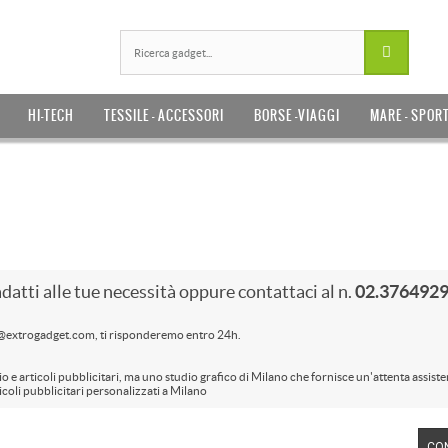
HI-TECH
TESSILE - ACCESSORI
BORSE -VIAGGI
MARE - SPOR
adatti alle tue necessità oppure contattaci al n.
02.3764929
o@extrogadget.com, ti risponderemo entro 24h.
o e articoli pubblicitari, ma uno studio grafico di Milano che fornisce un'attenta assiste
ticoli pubblicitari personalizzati a Milano
CO