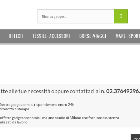
HI-TECH
TESSILE - ACCESSORI
BORSE -VIAGGI
MARE - SPOR
tte alle tue necessità oppure contattaci al n.
02.37649296.
o@extrogadget.com, ti risponderemo entro 24h.
i prodotto e stampa.
e offerte gadget economici, ma uno studio di Milano che fornisce assistenza.
alizzati da lavoro
CO