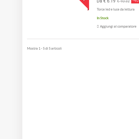
-4
Da € 6.19
€ 10.32
Torce led e luce da lettura
In Stock
Aggiungi al comparatore
Mostra 1 - 5 di 5 articoli