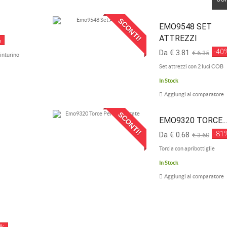
SCONTI!
EMO9548 SET
ATTREZZI
%
-40
Da € 3.81
€ 6.35
inturino
Set attrezzi con 2 luci COB
In Stock
Aggiungi al comparatore
SCONTI!
EMO9320 TORCE...
-81
Da € 0.68
€ 3.60
Torcia con apribottiglie
In Stock
Aggiungi al comparatore