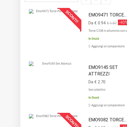
SCONTI!
EMO9471 TORCE...
-40
Da € 0.94
€ 1.57
Torce COB in alluminio con c
In Stock
Aggiungi al comparatore
EMO9145 SET
ATTREZZI
Da € 2.70
Set coltellini
In Stock
Aggiungi al comparatore
SCONTI!
EMO9382 TORCE...