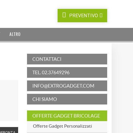
PREVENTIVO
T
ALTRO
CONTATTACI
TEL. 02.37649296
INFO@EXTROGADGET.COM
CHI SIAMO
OFFERTE GADGET BRICOLAGE
Offerte Gadget Personalizzati
NFRONTA