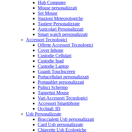
Hub Computer
Mouse personalizzati
Set Mouse
Stazioni Meteorologiche
Tastiere Personalizzate
Auricolari Personalizzati
Smart watch personalizzati
Accessori Tecnologici
Offerte Accessori Tecnologici
Cover Iphone
Custodie Cellulari
Custodie Ipad
Custodie Laptop
Guanti Touchscreen
Portacellulari personalizzati
Portatablet personalizzati
Pulisci Schermo
Tappetini Mouse
Vari Accessori Tecnologici
Accessori Smartphone
Occhiali 3D
Usb Personalizzate
Braccialetti Usb personalizzati
Card Usb personalizzate
Chiavette Usb Ecologiche