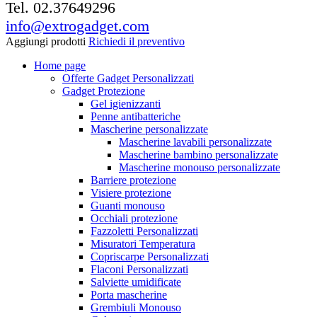
Tel. 02.37649296
info@extrogadget.com
Aggiungi prodotti
Richiedi il preventivo
Home page
Offerte Gadget Personalizzati
Gadget Protezione
Gel igienizzanti
Penne antibatteriche
Mascherine personalizzate
Mascherine lavabili personalizzate
Mascherine bambino personalizzate
Mascherine monouso personalizzate
Barriere protezione
Visiere protezione
Guanti monouso
Occhiali protezione
Fazzoletti Personalizzati
Misuratori Temperatura
Copriscarpe Personalizzati
Flaconi Personalizzati
Salviette umidificate
Porta mascherine
Grembiuli Monouso