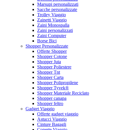
Marsupi personalizzati
Sacche personalizzate
Trolley Viaggio
Zainetti Viaggio
Zaini Monospalla
Zaini personalizzati
Zaini Computer
Borse Bici
Shopper Personalizzate
Offerte Shopper
Shopper Cotone
Shopper Juta
Shopper Poliestere
Shopper Tnt
Shopper Carta
Shopper Polipropilene
Shopper Tyvek®
Shopper Materiale Reciclato
Shopper canapa
Shopper feltro
Gadget Viaggio
Offerte gadget viaggio
Astucci Viaggio
Cinture Bagagli
Coperte Viaggio