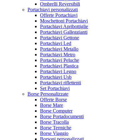
Ombrelli Reversibili
Portachiavi personalizzati
Offerte Portachiavi
Moschettoni Portachiavi
Portachiavi Apribottiglie
Portachiavi Galleggianti
Portachiavi Gettone
Portachiavi Led
Portachiavi Metallo
Portachiavi Metro
Portachiavi Peluche
Portachiavi Plastica
Portachiavi Legno
Portachiavi Usb
Portachiavi riflettenti
Set Portachiavi
Borse Personalizzate
Offerte Borse
Borse Mare
Borse Computer
Borse Portadocumenti
Borse Tracolla
Borse Termiche
Borse Viaggio
Borsoni personalizzati