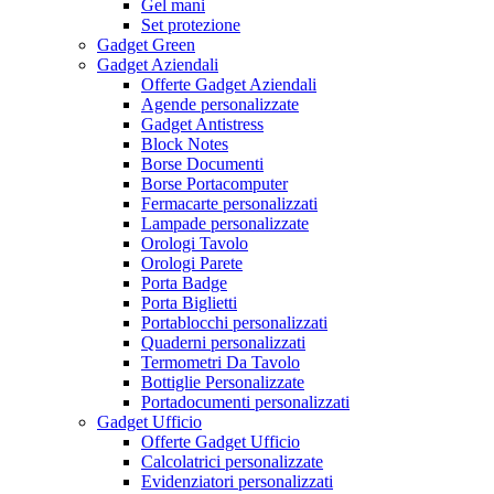
Gel mani
Set protezione
Gadget Green
Gadget Aziendali
Offerte Gadget Aziendali
Agende personalizzate
Gadget Antistress
Block Notes
Borse Documenti
Borse Portacomputer
Fermacarte personalizzati
Lampade personalizzate
Orologi Tavolo
Orologi Parete
Porta Badge
Porta Biglietti
Portablocchi personalizzati
Quaderni personalizzati
Termometri Da Tavolo
Bottiglie Personalizzate
Portadocumenti personalizzati
Gadget Ufficio
Offerte Gadget Ufficio
Calcolatrici personalizzate
Evidenziatori personalizzati