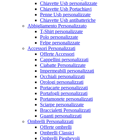
Chiavette Usb personalizzate
Chiavette Usb Portachiavi
Penne Usb personalizzate
Chiavette Usb antibatteriche
Abbigliamento Personalizzato
T-Shirt personalizzate
Polo personalizzate
Felpe personalizzate
Accessori Personalizzati
Offerte Accessori
Cappellini personalizzati
Ciabatte Personalizzate
Impermeabili personalizzati
Occhiali personalizzati
Orologi personalizzati
Portacarte personalizzati
Portafogli personalizzati
Portamonete personalizzati
Sciarpe personalizzate
Braccialetti Personalizzati
Guanti personalizzati
Ombrelli Personalizzati
Offerte ombrelli
Ombrelli Classici
Ombrelli Pieghevoli