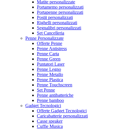
Matite personalizzate
Portamemo personalizzati
Portapenne personalizzati
Postit personalizzati
Righelli personalizzati
Segnalibri personalizzati
Set Cancelleria
Penne Personalizzate
Offerte Penne
Penne Antistress
Penne Carta
Penne Green
Puntatori Laser
Penne Legno
Penne Metallo
Penne Plastica
Penne Touchscreen
Set Penne
Penne antibatteriche
Penne bamboo
Gadget Tecnologici
Offerte Gadget Tecnologici
Caricabatterie personalizzati
Casse speaker
Cuffie Musica