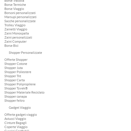
Borse Tracolla
Borse Termiche
Borse Viaggio
Borsoni personalizzati
Marsupi personalizzati
Sacche personalizzate
Trolley Viaggio
Zainetti Viaggio
Zaini Monospalla
Zaini personalizzati
Zaini Computer
Borse Bici
Shopper Personalizzate
Offerte Shopper
Shopper Cotone
Shopper Juta
Shopper Poliestere
Shopper Tnt
Shopper Carta
Shopper Polipropilene
Shopper Tyvek®
Shopper Materiale Reciclato
Shopper canapa
Shopper feltro
Gadget Viaggio
Offerte gadget viaggio
Astucci Viaggio
Cinture Bagagli
Coperte Viaggio