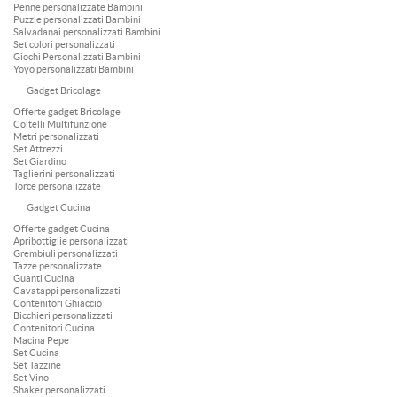
Penne personalizzate Bambini
Puzzle personalizzati Bambini
Salvadanai personalizzati Bambini
Set colori personalizzati
Giochi Personalizzati Bambini
Yoyo personalizzati Bambini
Gadget Bricolage
Offerte gadget Bricolage
Coltelli Multifunzione
Metri personalizzati
Set Attrezzi
Set Giardino
Taglierini personalizzati
Torce personalizzate
Gadget Cucina
Offerte gadget Cucina
Apribottiglie personalizzati
Grembiuli personalizzati
Tazze personalizzate
Guanti Cucina
Cavatappi personalizzati
Contenitori Ghiaccio
Bicchieri personalizzati
Contenitori Cucina
Macina Pepe
Set Cucina
Set Tazzine
Set Vino
Shaker personalizzati