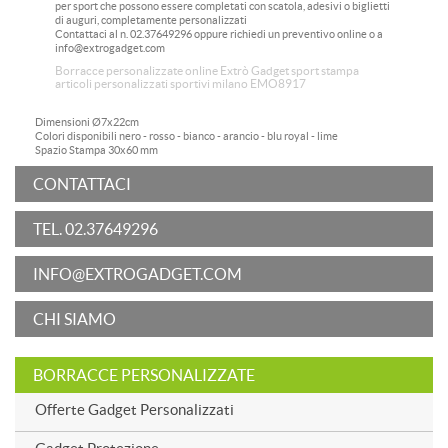
per sport che possono essere completati con scatola, adesivi o biglietti
di auguri, completamente personalizzati
Contattaci al n. 02.37649296 oppure richiedi un preventivo online o a
info@extrogadget.com
Borracce personalizzate online Extrò Gadget sport stampa
articoli personalizzati sportivi milano EMO8917
Dimensioni
Ø7x22cm
Colori disponibili
nero - rosso - bianco - arancio - blu royal - lime
Spazio Stampa
30x60 mm
CONTATTACI
TEL. 02.37649296
INFO@EXTROGADGET.COM
CHI SIAMO
BORRACCE PERSONALIZZATE
Offerte Gadget Personalizzati