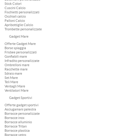
Stick Colori
Cuscini Calcio
Fischietti personalizzati
Occhiali calcio
Palloni Calcio
Apribottiglie Calcio
Trombette personalizzate
Gadget Mare
Offerte Gadget Mare
Borse spiaggia
Frisbee personalizzati
Gonfiabili mare
Infradito personalizzate
Ombrelloni mare
Racchette mare
Sdraio mare
Set Mare
Teli Mare
Ventagli Mare
Ventilatori Mare
Gadget Sportivi
Offerte gadget sportivi
Asciugamani palestra
Borracce personalizzate
Borracce inox
Borracce alluminio
Borracce Tritan
Borracce plastica
Borracce vetro