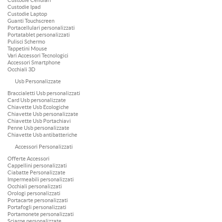
Custodie Cellulari
Custodie Ipad
Custodie Laptop
Guanti Touchscreen
Portacellulari personalizzati
Portatablet personalizzati
Pulisci Schermo
Tappetini Mouse
Vari Accessori Tecnologici
Accessori Smartphone
Occhiali 3D
Usb Personalizzate
Braccialetti Usb personalizzati
Card Usb personalizzate
Chiavette Usb Ecologiche
Chiavette Usb personalizzate
Chiavette Usb Portachiavi
Penne Usb personalizzate
Chiavette Usb antibatteriche
Accessori Personalizzati
Offerte Accessori
Cappellini personalizzati
Ciabatte Personalizzate
Impermeabili personalizzati
Occhiali personalizzati
Orologi personalizzati
Portacarte personalizzati
Portafogli personalizzati
Portamonete personalizzati
Sciarpe personalizzate