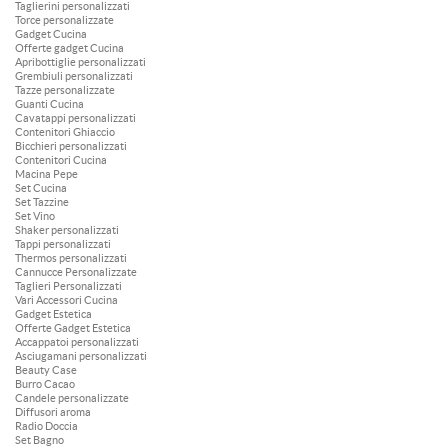
Taglierini personalizzati
Torce personalizzate
Gadget Cucina
Offerte gadget Cucina
Apribottiglie personalizzati
Grembiuli personalizzati
Tazze personalizzate
Guanti Cucina
Cavatappi personalizzati
Contenitori Ghiaccio
Bicchieri personalizzati
Contenitori Cucina
Macina Pepe
Set Cucina
Set Tazzine
Set Vino
Shaker personalizzati
Tappi personalizzati
Thermos personalizzati
Cannucce Personalizzate
Taglieri Personalizzati
Vari Accessori Cucina
Gadget Estetica
Offerte Gadget Estetica
Accappatoi personalizzati
Asciugamani personalizzati
Beauty Case
Burro Cacao
Candele personalizzate
Diffusori aroma
Radio Doccia
Set Bagno