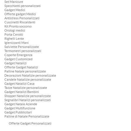
Set Manicure
Specchietti personalizzati
Gadget Medici
Offerte gadget Medici
Antistress Personalizzati
Cuscinetti Riscaldanti
Kit Pronto soccorso
Orologi medici
Porta Cerotti
Righelli Lente
Igienizzanti Mani
Salviette Personalizzate
Termometri personalizzati
Coperte Emergenza
Gadget Customized
Gadget Natalizi
Offerte Gadget Natalizi
Palline Natale personalizzate
Decorazioni Natalizie personalizzate
Candele Natalizie personalizzate
Gadget Natalizi Casa
Tazze Natalizie personalizzate
Gadget Natalizi Bambini
Shopper Natalizie personalizzate
Segnalibri Natalizi personalizzati
Gadget Natale Aziende
Gadget Multifunzione
Gadget Pubblicitari
Palline di Natale Personalizzate
Offerte Gadget Personalizzati