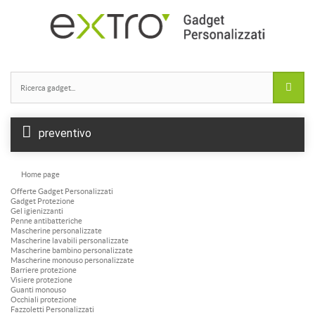
Borracce alluminio
Borracce Tritan
Borracce plastica
Borracce vetro
preventivo
Home page
Offerte Gadget Personalizzati
Gadget Protezione
Gel igienizzanti
Penne antibatteriche
Mascherine personalizzate
Mascherine lavabili personalizzate
Mascherine bambino personalizzate
Mascherine monouso personalizzate
Barriere protezione
Visiere protezione
Guanti monouso
Occhiali protezione
Fazzoletti Personalizzati