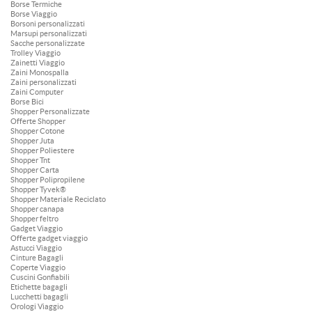
Borse Termiche
Borse Viaggio
Borsoni personalizzati
Marsupi personalizzati
Sacche personalizzate
Trolley Viaggio
Zainetti Viaggio
Zaini Monospalla
Zaini personalizzati
Zaini Computer
Borse Bici
Shopper Personalizzate
Offerte Shopper
Shopper Cotone
Shopper Juta
Shopper Poliestere
Shopper Tnt
Shopper Carta
Shopper Polipropilene
Shopper Tyvek®
Shopper Materiale Reciclato
Shopper canapa
Shopper feltro
Gadget Viaggio
Offerte gadget viaggio
Astucci Viaggio
Cinture Bagagli
Coperte Viaggio
Cuscini Gonfiabili
Etichette bagagli
Lucchetti bagagli
Orologi Viaggio