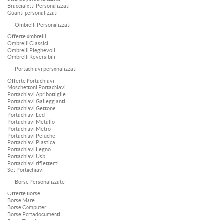
Braccialetti Personalizzati
Guanti personalizzati
Ombrelli Personalizzati
Offerte ombrelli
Ombrelli Classici
Ombrelli Pieghevoli
Ombrelli Reversibili
Portachiavi personalizzati
Offerte Portachiavi
Moschettoni Portachiavi
Portachiavi Apribottiglie
Portachiavi Galleggianti
Portachiavi Gettone
Portachiavi Led
Portachiavi Metallo
Portachiavi Metro
Portachiavi Peluche
Portachiavi Plastica
Portachiavi Legno
Portachiavi Usb
Portachiavi riflettenti
Set Portachiavi
Borse Personalizzate
Offerte Borse
Borse Mare
Borse Computer
Borse Portadocumenti