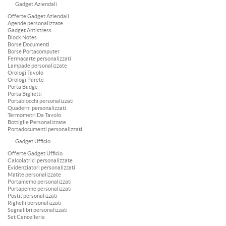
Gadget Aziendali
Offerte Gadget Aziendali
Agende personalizzate
Gadget Antistress
Block Notes
Borse Documenti
Borse Portacomputer
Fermacarte personalizzati
Lampade personalizzate
Orologi Tavolo
Orologi Parete
Porta Badge
Porta Biglietti
Portablocchi personalizzati
Quaderni personalizzati
Termometri Da Tavolo
Bottiglie Personalizzate
Portadocumenti personalizzati
Gadget Ufficio
Offerte Gadget Ufficio
Calcolatrici personalizzate
Evidenziatori personalizzati
Matite personalizzate
Portamemo personalizzati
Portapenne personalizzati
Postit personalizzati
Righelli personalizzati
Segnalibri personalizzati
Set Cancelleria