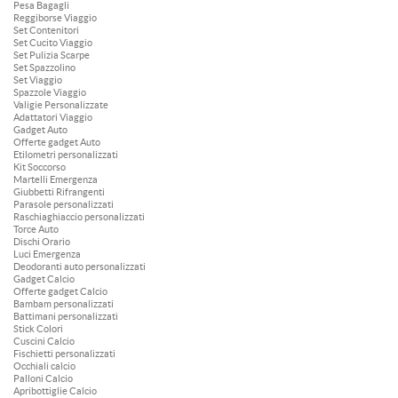
Pesa Bagagli
Reggiborse Viaggio
Set Contenitori
Set Cucito Viaggio
Set Pulizia Scarpe
Set Spazzolino
Set Viaggio
Spazzole Viaggio
Valigie Personalizzate
Adattatori Viaggio
Gadget Auto
Offerte gadget Auto
Etilometri personalizzati
Kit Soccorso
Martelli Emergenza
Giubbetti Rifrangenti
Parasole personalizzati
Raschiaghiaccio personalizzati
Torce Auto
Dischi Orario
Luci Emergenza
Deodoranti auto personalizzati
Gadget Calcio
Offerte gadget Calcio
Bambam personalizzati
Battimani personalizzati
Stick Colori
Cuscini Calcio
Fischietti personalizzati
Occhiali calcio
Palloni Calcio
Apribottiglie Calcio