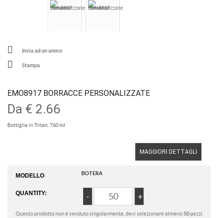
Invia ad un amico
Stampa
EMO8917 BORRACCE PERSONALIZZATE
Da
€ 2.66
Bottiglia in Tritan. 760 ml
MAGGIORI DETTAGLI
BOTERA
MODELLO
QUANTITY:
Questo prodotto non è venduto singolarmente, devi selezionare almeno
50
pezzi