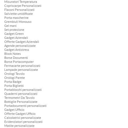
Misuratori Temperatura
Copriscarpe Personalizzati
Flaconi Personalizzati
Salviette umidificate
Porta mascherine
Grembiuli Monouso
Gel mani
Set protezione
Gadget Green
Gadget Aziendali
Offerte Gadget Aziendali
Agende personalizzate
Gadget Antistress
Block Notes
Borse Documenti
Borse Portacomputer
Fermacarte personalizzati
Lampade personalizzate
Orologi Tavolo
Orologi Parete
Porta Badge
Porta Biglietti
Portablocchi personalizzati
Quaderni personalizzati
Termometri Da Tavolo
Bottiglie Personalizzate
Portadocumenti personalizzati
Gadget Ufficio
Offerte Gadget Ufficio
Calcolatrici personalizzate
Evidenziatori personalizzati
Matite personalizzate