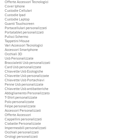
Offerte Accessori Tecnologici
Cover Iphone
Custodie Cellulari
Custodie Ipad
Custodie Laptop
Guanti Touchscreen
Portacellulari personalizzati
Portatablet personalizzati
Pulisci Schermo
Tappetini Mouse
Vari Accessori Tecnologici
Accessori Smartphone
Occhiali 3D
Usb Personalizzate
Braccialetti Usb personalizzati
Card Usb personalizzate
Chiavette Usb Ecologiche
Chiavette Usb personalizzate
Chiavette Usb Portachiavi
Penne Usb personalizzate
Chiavette Usb antibatteriche
Abbigliamento Personalizzato
T-Shirt personalizzate
Polo personalizzate
Felpe personalizzate
Accessori Personalizzati
Offerte Accessori
Cappellini personalizzati
Ciabatte Personalizzate
Impermeabili personalizzati
Occhiali personalizzati
Orologi personalizzati