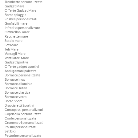
Trombette personalizzate
Gadget Mare
Offerte Gadget Mare
Borse spiaggia
Frisbee personalizzati
Gonfiabili mare
Infradito personalizzate
Ombrelloni mare
Racchette mare
Sdraio mare
Set Mare
Teli Mare
Ventagli Mare
Ventilatori Mare
Gadget Sportivi
Offerte gadget sportivi
Asciugamani palestra
Borracce personalizzate
Borracce inox
Borracce alluminio
Borracce Tritan
Borracce plastica
Borracce vetro
Borse Sport
Braccialetti Sportivi
Contapassi personalizzati
Coprisella personalizzati
Corde personalizzate
Cronometri personalizzati
Polsini personalizzati
Set Bici
Pettorine personalizzate