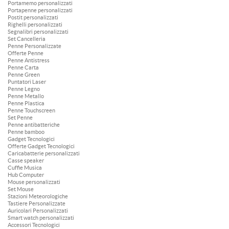
Portamemo personalizzati
Portapenne personalizzati
Postit personalizzati
Righelli personalizzati
Segnalibri personalizzati
Set Cancelleria
Penne Personalizzate
Offerte Penne
Penne Antistress
Penne Carta
Penne Green
Puntatori Laser
Penne Legno
Penne Metallo
Penne Plastica
Penne Touchscreen
Set Penne
Penne antibatteriche
Penne bamboo
Gadget Tecnologici
Offerte Gadget Tecnologici
Caricabatterie personalizzati
Casse speaker
Cuffie Musica
Hub Computer
Mouse personalizzati
Set Mouse
Stazioni Meteorologiche
Tastiere Personalizzate
Auricolari Personalizzati
Smart watch personalizzati
Accessori Tecnologici