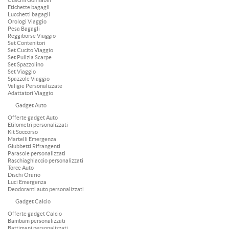
Cuscini Gonfiabili
Etichette bagagli
Lucchetti bagagli
Orologi Viaggio
Pesa Bagagli
Reggiborse Viaggio
Set Contenitori
Set Cucito Viaggio
Set Pulizia Scarpe
Set Spazzolino
Set Viaggio
Spazzole Viaggio
Valigie Personalizzate
Adattatori Viaggio
Gadget Auto
Offerte gadget Auto
Etilometri personalizzati
Kit Soccorso
Martelli Emergenza
Giubbetti Rifrangenti
Parasole personalizzati
Raschiaghiaccio personalizzati
Torce Auto
Dischi Orario
Luci Emergenza
Deodoranti auto personalizzati
Gadget Calcio
Offerte gadget Calcio
Bambam personalizzati
Battimani personalizzati