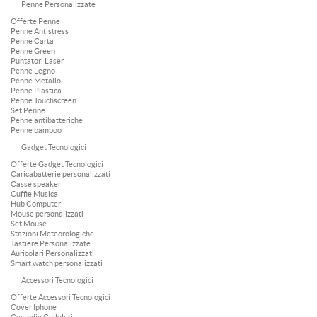
Penne Personalizzate
Offerte Penne
Penne Antistress
Penne Carta
Penne Green
Puntatori Laser
Penne Legno
Penne Metallo
Penne Plastica
Penne Touchscreen
Set Penne
Penne antibatteriche
Penne bamboo
Gadget Tecnologici
Offerte Gadget Tecnologici
Caricabatterie personalizzati
Casse speaker
Cuffie Musica
Hub Computer
Mouse personalizzati
Set Mouse
Stazioni Meteorologiche
Tastiere Personalizzate
Auricolari Personalizzati
Smart watch personalizzati
Accessori Tecnologici
Offerte Accessori Tecnologici
Cover Iphone