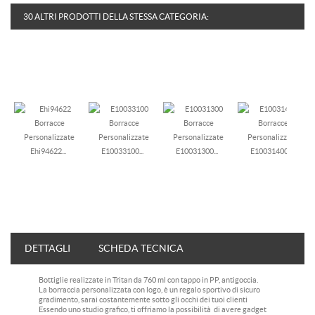
30 ALTRI PRODOTTI DELLA STESSA CATEGORIA:
Ehi94622...
E10033100...
E10031300...
E10031400...
DETTAGLI
SCHEDA TECNICA
Bottiglie realizzate in Tritan da 760 ml con tappo in PP, antigoccia.
La borraccia personalizzata con logo, è un regalo sportivo di sicuro
gradimento, sarai costantemente sotto gli occhi dei tuoi clienti
Essendo uno studio grafico, ti offriamo la possibilità di avere gadget