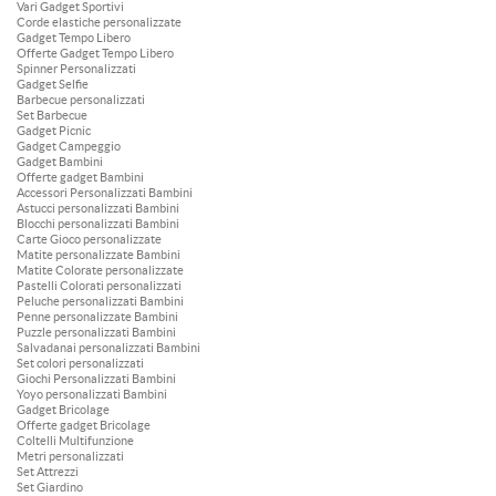
Vari Gadget Sportivi
Corde elastiche personalizzate
Gadget Tempo Libero
Offerte Gadget Tempo Libero
Spinner Personalizzati
Gadget Selfie
Barbecue personalizzati
Set Barbecue
Gadget Picnic
Gadget Campeggio
Gadget Bambini
Offerte gadget Bambini
Accessori Personalizzati Bambini
Astucci personalizzati Bambini
Blocchi personalizzati Bambini
Carte Gioco personalizzate
Matite personalizzate Bambini
Matite Colorate personalizzate
Pastelli Colorati personalizzati
Peluche personalizzati Bambini
Penne personalizzate Bambini
Puzzle personalizzati Bambini
Salvadanai personalizzati Bambini
Set colori personalizzati
Giochi Personalizzati Bambini
Yoyo personalizzati Bambini
Gadget Bricolage
Offerte gadget Bricolage
Coltelli Multifunzione
Metri personalizzati
Set Attrezzi
Set Giardino