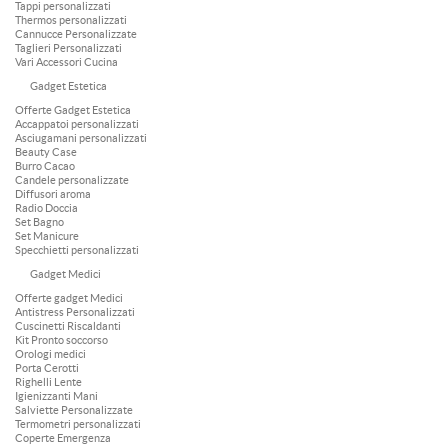
Tappi personalizzati
Thermos personalizzati
Cannucce Personalizzate
Taglieri Personalizzati
Vari Accessori Cucina
Gadget Estetica
Offerte Gadget Estetica
Accappatoi personalizzati
Asciugamani personalizzati
Beauty Case
Burro Cacao
Candele personalizzate
Diffusori aroma
Radio Doccia
Set Bagno
Set Manicure
Specchietti personalizzati
Gadget Medici
Offerte gadget Medici
Antistress Personalizzati
Cuscinetti Riscaldanti
Kit Pronto soccorso
Orologi medici
Porta Cerotti
Righelli Lente
Igienizzanti Mani
Salviette Personalizzate
Termometri personalizzati
Coperte Emergenza