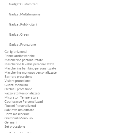
Gadget Customized
Gadget Multifunzione
Gadget Pubblicitari
Gadget Green
Gadget Protezione
Gel igienizzanti
Penne antibatteriche
Mascherine personalizzate
Mascherine lavabili personalizzate
Mascherine bambino personalizzate
Mascherine monouso personalizzate
Barriere protezione
Visiere protezione
Guanti monouso
Occhiali protezione
Fazzoletti Personalizzati
Misuratori Temperatura
Copriscarpe Personalizzati
Flaconi Personalizzati
Salviette umidificate
Porta mascherine
Grembiuli Monouso
Gel mani
Set protezione