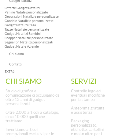
Gadget Natalizi
Offerte Gadget Natalizi
Palline Natale personalizzate
Decorazioni Natalizie personalizzate
Candele Natalizie personalizzate
Gadget Natalizi Casa
Tazze Natalizie personalizzate
Gadget Natalizi Bambini
Shopper Natalizie personalizzate
Segnalibri Natalizi personalizzati
Gadget Natale Aziende
Chi siamo
Contatti
EXTRò
CHI SIAMO
SERVIZI
Studio di grafica e
Controllo logo ed
comunicazione ci occupiamo da
eventuali modifiche
oltre 13 anni di gadget
per la stampa
personalizzati.
Anteprima gratuita
Oltre 2.000 articoli a catalogo,
e assistenza
circa 10.000 quelli che
trattiamo.
Packaging
personalizzato,
Inventiamo articoli
etichette, cartellini
promozionali esclusivi per le
e molto altro per i