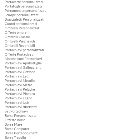
Portacarte personalizzati
Portafogli personalizzati
Portamonete personalizzati
Sciarpe personalizzate
Braccialetti Personalizzati
Guanti personalizzati
Ombrelli Personalizzati
Offerte ombrelli
Ombrelli Classici
Ombrelli Pieghevoli
Ombrelli Reversibili
Portachiavi personalizzati
Offerte Portachiavi
Moschettoni Portachiavi
Portachiavi Apribottiglie
Portachiavi Galleggianti
Portachiavi Gettone
Portachiavi Led
Portachiavi Metallo
Portachiavi Metro
Portachiavi Peluche
Portachiavi Plastica
Portachiavi Legno
Portachiavi Usb
Portachiavi riflettenti
Set Portachiavi
Borse Personalizzate
Offerte Borse
Borse Mare
Borse Computer
Borse Portadocumenti
Borse Tracolla