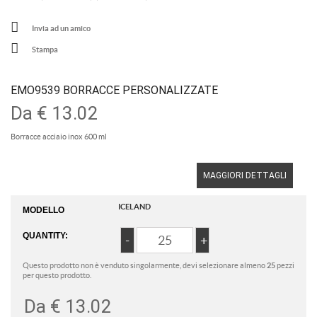
Invia ad un amico
Stampa
EMO9539 BORRACCE PERSONALIZZATE
Da
€ 13.02
Borracce acciaio inox 600 ml
MAGGIORI DETTAGLI
ICELAND
MODELLO
QUANTITY:
Questo prodotto non è venduto singolarmente, devi selezionare almeno
25
pezzi
per questo prodotto.
Da
€ 13.02