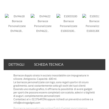
Ehi94618...
Ehi94622...
E10033100...
E10031300...
DETTAGLI
SCHEDA TECNICA
Borracce doppio strato in acciaio inossidabile con impugnatura in
silicone. Antigoccia. Capacità: 600 ml.
Le borracce personalizzate con logo, sono regali sportivi di sicuro
gradimento, sarai costantemente sotto gli occhi dei tuoi clienti
Essendo uno studio grafico, ti offriamo la possibilità di avere gadget
per sport che possono essere completati con scatola, adesivi o biglietti
di auguri, completamente personalizzati
Contattaci al n. 02.37649296 oppure richiedi un preventivo online o a
info@extrogadget.com
Borracce personalizzate online Extrò Gadget sport stampa