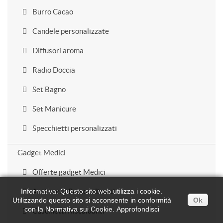
Burro Cacao
Candele personalizzate
Diffusori aroma
Radio Doccia
Set Bagno
Set Manicure
Specchietti personalizzati
Gadget Medici
Offerte gadget Medici
Informativa: Questo sito web utilizza i cookie.
Antistress Personalizzati
Utilizzando questo sito si acconsente in conformità
Ok
con la Normativa sui Cookie.
Approfondisci
Cuscinetti Riscaldanti