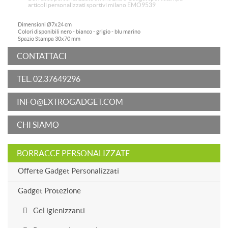
articoli personalizzati sportivi milano EMO9539
Dimensioni
Ø7x24 cm
Colori disponibili
nero - bianco - grigio - blu marino
Spazio Stampa
30x70 mm
CONTATTACI
TEL. 02.37649296
INFO@EXTROGADGET.COM
CHI SIAMO
BORRACCE PERSONALIZZATE
Offerte Gadget Personalizzati
Gadget Protezione
Gel igienizzanti